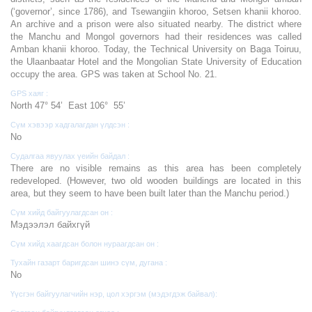
(‘governor’, since 1786), and Tsewangiin khoroo, Setsen khanii khoroo.
An archive and a prison were also situated nearby. The district where
the Manchu and Mongol governors had their residences was called
Amban khanii khoroo. Today, the Technical University on Baga Toiruu,
the Ulaanbaatar Hotel and the Mongolian State University of Education
occupy the area. GPS was taken at School No. 21.
GPS хаяг :
North 47° 54’ East 106° 55’
Сүм хэвээр хадгалагдан үлдсэн :
No
Судалгаа явуулах үеийн байдал :
There are no visible remains as this area has been completely
redeveloped. (However, two old wooden buildings are located in this
area, but they seem to have been built later than the Manchu period.)
Сүм хийд байгуулагдсан он :
Мэдээлэл байхгүй
Сүм хийд хаагдсан болон нураагдсан он :
Тухайн газарт баригдсан шинэ сүм, дугана :
No
Үүсгэн байгуулагчийн нэр, цол хэргэм (мэдэгдэж байвал):