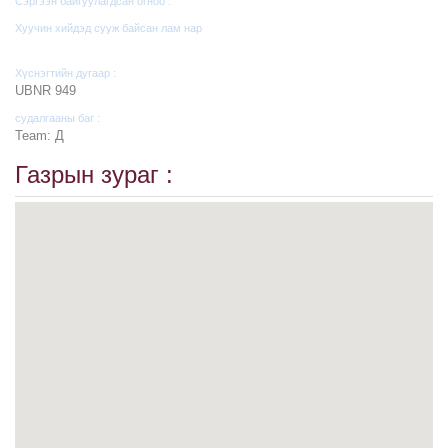
Сэргээн байгуулагдсан огноо :
Хуучин хийдэд сууж байсан лам нар
Хүснэгтийн дугаар :
UBNR 949
судалгааны баг :
Team: Д
Газрын зураг :