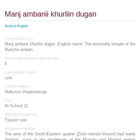
Manj ambanii khurliin dugan
Read in English
Сүм хийдийн нэр :
Manj ambanii khurliin dugan ,English name: The assembly temple of the
Manchu amban,
Ринченгийн жагсаалт дахь дугаар :
0
Сүм хийдийн төрөл :
cүм
Байрлах аймаг :
Нийслэл-Улаанбаатар
Сум :
At School 21
Аймгийн хуучин нэр :
Түшээт хан
Байршлын тайлбар :
The area of the South-Eastern quarter (Züün ömnöd khoroo) had many
districts, such as the residences of the Manchu and Mongol amban