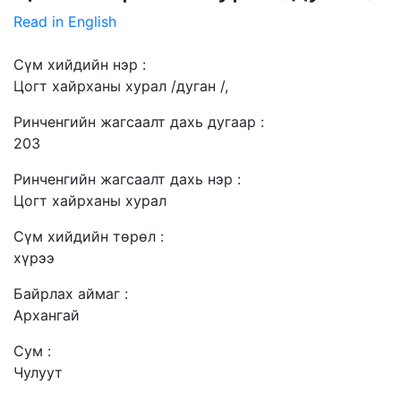
Read in English
Сүм хийдийн нэр :
Цогт хайрханы хурал /дуган /,
Ринченгийн жагсаалт дахь дугаар :
203
Ринченгийн жагсаалт дахь нэр :
Цогт хайрханы хурал
Сүм хийдийн төрөл :
хүрээ
Байрлах аймаг :
Архангай
Сум :
Чулуут