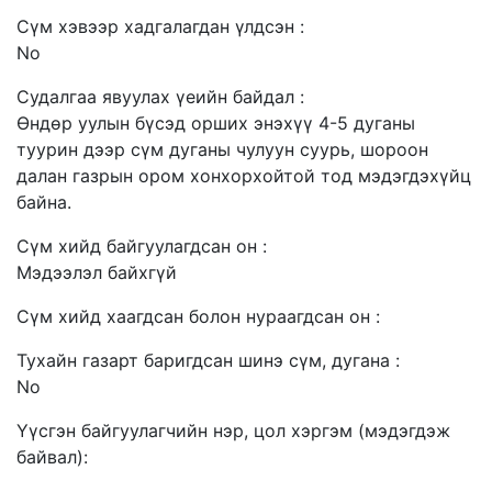
Сүм хэвээр хадгалагдан үлдсэн :
No
Судалгаа явуулах үеийн байдал :
Өндөр уулын бүсэд орших энэхүү 4-5 дуганы
туурин дээр сүм дуганы чулуун суурь, шороон
далан газрын ором хонхорхойтой тод мэдэгдэхүйц
байна.
Сүм хийд байгуулагдсан он :
Мэдээлэл байхгүй
Сүм хийд хаагдсан болон нураагдсан он :
Тухайн газарт баригдсан шинэ сүм, дугана :
No
Үүсгэн байгуулагчийн нэр, цол хэргэм (мэдэгдэж
байвал):