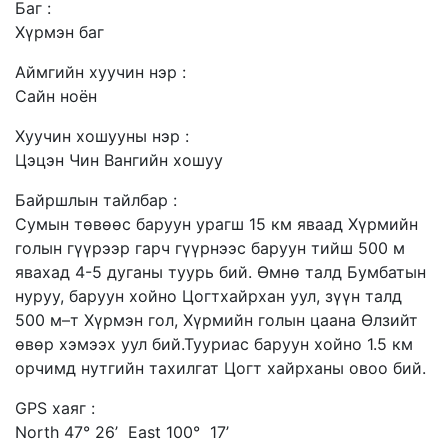
Баг :
Хүрмэн баг
Аймгийн хуучин нэр :
Сайн ноён
Хуучин хошууны нэр :
Цэцэн Чин Вангийн хошуу
Байршлын тайлбар :
Сумын төвөөс баруун урагш 15 км яваад Хүрмийн
голын гүүрээр гарч гүүрнээс баруун тийш 500 м
явахад 4-5 дуганы туурь бий. Өмнө талд Бумбатын
нуруу, баруун хойно Цогтхайрхан уул, зүүн талд
500 м–т Хүрмэн гол, Хүрмийн голын цаана Өлзийт
өвөр хэмээх уул бий.Тууриас баруун хойно 1.5 км
орчимд нутгийн тахилгат Цогт хайрханы овоо бий.
GPS хаяг :
North 47° 26’ East 100° 17’