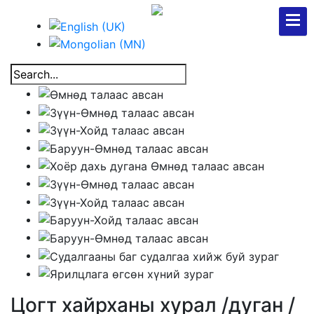
Цогт хайрханы хурал /дуган /