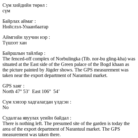
Сүм хийдийн төрөл :
cүм
Байрлах аймаг :
Нийслэл-Улаанбаатар
Аймгийн хуучин нэр :
Түшээт хан
Байршлын тайлбар :
The fenced-off complex of Norbulingka (Tib. nor-bu gling-kha) was
situated at the East side of the Green palace of the Bogd khaan as
the picture painted by Jügder shows. The GPS measurement was
taken near the export department of Narantuul market.
GPS хаяг :
North 47° 53’ East 106° 54’
Сүм хэвээр хадгалагдан үлдсэн :
No
Судалгаа явуулах үеийн байдал :
There is nothing left. The presumed site of the garden is today the
area of the export department of Narantuul market. The GPS
measurement was taken there.