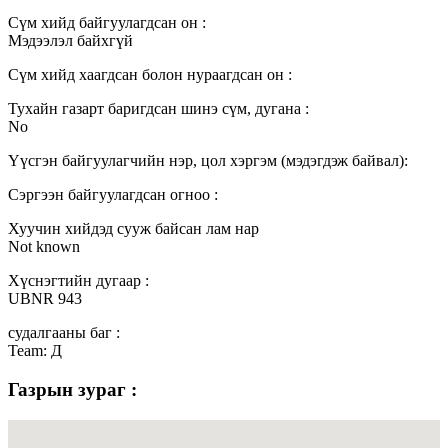
Сүм хийд байгуулагдсан он :
Мэдээлэл байхгүй
Сүм хийд хаагдсан болон нураагдсан он :
Тухайн газарт баригдсан шинэ сүм, дугана :
No
Үүсгэн байгуулагчийн нэр, цол хэргэм (мэдэгдэж байвал):
Сэргээн байгуулагдсан огноо :
Хуучин хийдэд сууж байсан лам нар
Not known
Хүснэгтийн дугаар :
UBNR 943
судалгааны баг :
Team: Д
Газрын зураг :