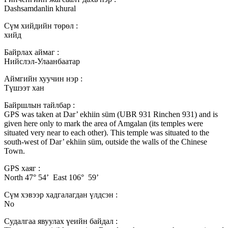
Dashsamdanlin khural
Сүм хийдийн төрөл :
хийд
Байрлах аймаг :
Нийслэл-Улаанбаатар
Аймгийн хуучин нэр :
Түшээт хан
Байршлын тайлбар :
GPS was taken at Dar’ ekhiin süm (UBR 931 Rinchen 931) and is
given here only to mark the area of Amgalan (its temples were
situated very near to each other). This temple was situated to the
south-west of Dar’ ekhiin süm, outside the walls of the Chinese
Town.
GPS хаяг :
North 47° 54’ East 106° 59’
Сүм хэвээр хадгалагдан үлдсэн :
No
Судалгаа явуулах үеийн байдал :