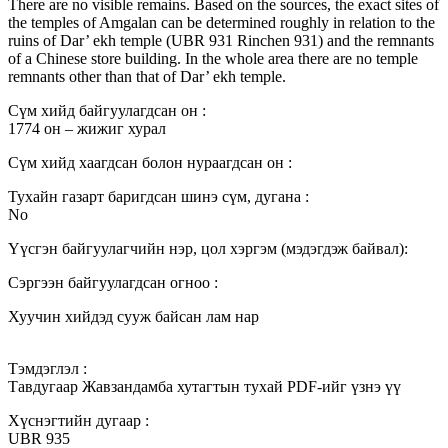
There are no visible remains. Based on the sources, the exact sites of
the temples of Amgalan can be determined roughly in relation to the
ruins of Dar’ ekh temple (UBR 931 Rinchen 931) and the remnants
of a Chinese store building. In the whole area there are no temple
remnants other than that of Dar’ ekh temple.
Сүм хийд байгуулагдсан он :
1774 он – жижиг хурал
Сүм хийд хаагдсан болон нураагдсан он :
Тухайн газарт баригдсан шинэ сүм, дугана :
No
Үүсгэн байгуулагчийн нэр, цол хэргэм (мэдэгдэж байвал):
Сэргээн байгуулагдсан огноо :
Хуучин хийдэд сууж байсан лам нар
Тэмдэглэл :
Тавдугаар Жавзандамба хутагтын тухай PDF-ийг үзнэ үү
Хүснэгтийн дугаар :
UBR 935