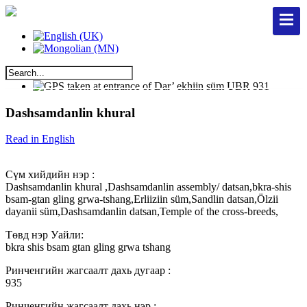
Dashsamdanlin khural
Read in English
Сүм хийдийн нэр :
Dashsamdanlin khural ,Dashsamdanlin assembly/ datsan,bkra-shis
bsam-gtan gling grwa-tshang,Erliiziin süm,Sandlin datsan,Ölzii
dayanii süm,Dashsamdanlin datsan,Temple of the cross-breeds,
Төвд нэр Уайли:
bkra shis bsam gtan gling grwa tshang
Ринченгийн жагсаалт дахь дугаар :
935
Ринченгийн жагсаалт дахь нэр :