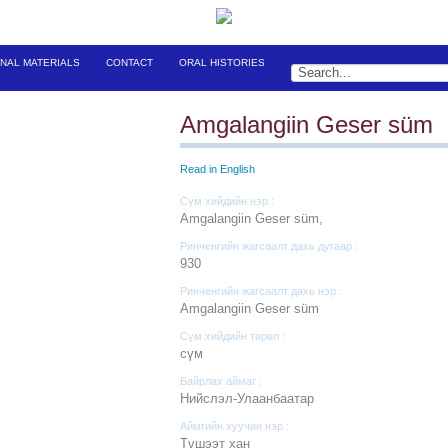
ONAL MATERIALS
CONTACT
ORAL HISTORIES
Amgalangiin Geser süm
Read in English
Сүм хийдийн нэр :
Amgalangiin Geser süm,
Ринченгийн жагсаалт дахь дугаар :
930
Ринченгийн жагсаалт дахь нэр :
Amgalangiin Geser süm
Сүм хийдийн төрөл :
cүм
Байрлах аймаг :
Нийслэл-Улаанбаатар
Аймгийн хуучин нэр :
Түшээт хан