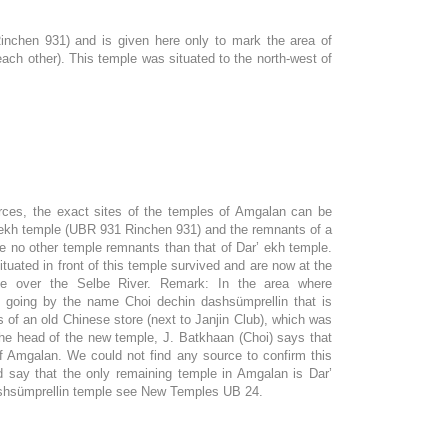
chen 931) and is given here only to mark the area of
ach other). This temple was situated to the north-west of
rces, the exact sites of the temples of Amgalan can be
r’ ekh temple (UBR 931 Rinchen 931) and the remnants of a
re no other temple remnants than that of Dar’ ekh temple.
ituated in front of this temple survived and are now at the
ue over the Selbe River. Remark: In the area where
going by the name Choi dechin dashsümprellin that is
ns of an old Chinese store (next to Janjin Club), which was
he head of the new temple, J. Batkhaan (Choi) says that
f Amgalan. We could not find any source to confirm this
d say that the only remaining temple in Amgalan is Dar’
ashsümprellin temple see New Temples UB 24.