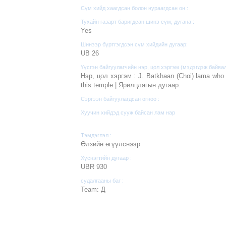
Сүм хийд хаагдсан болон нураагдсан он :
Тухайн газарт баригдсан шинэ сүм, дугана :
Yes
Шинээр бүртгэгдсэн сүм хийдийн дугаар:
UB 26
Үүсгэн байгуулагчийн нэр, цол хэргэм (мэдэгдэж байвал
Нэр, цол хэргэм : J. Batkhaan (Choi) lama who
this temple | Ярилцлагын дугаар:
Сэргээн байгуулагдсан огноо :
Хуучин хийдэд сууж байсан лам нар
Тэмдэглэл :
Өлзийн өгүүлснээр
Хүснэгтийн дугаар :
UBR 930
судалгааны баг :
Team: Д