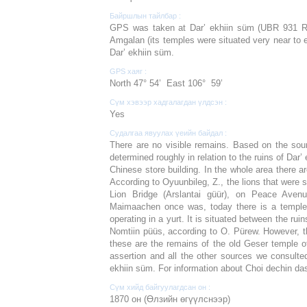
Байршлын тайлбар :
GPS was taken at Dar’ ekhiin süm (UBR 931 Rin
Amgalan (its temples were situated very near to e
Dar’ ekhiin süm.
GPS хаяг :
North 47° 54’ East 106° 59’
Сүм хэвээр хадгалагдан үлдсэн :
Yes
Судалгаа явуулах үеийн байдал :
There are no visible remains. Based on the sou
determined roughly in relation to the ruins of Da
Chinese store building. In the whole area there a
According to Oyuunbileg, Z., the lions that were s
Lion Bridge (Arslantai güür), on Peace Aven
Maimaachen once was, today there is a temple 
operating in a yurt. It is situated between the rui
Nomtiin püüs, according to O. Pürew. However, t
these are the remains of the old Geser temple o
assertion and all the other sources we consulte
ekhiin süm. For information about Choi dechin d
Сүм хийд байгуулагдсан он :
1870 он (Өлзийн өгүүлснээр)