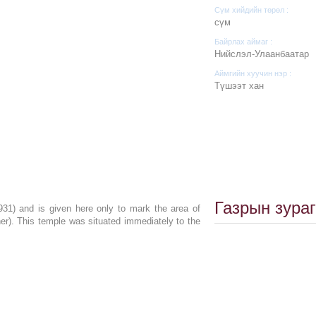
Сүм хийдийн төрөл :
cүм
Байрлах аймаг :
Нийслэл-Улаанбаатар
Аймгийн хуучин нэр :
Түшээт хан
Газрын зураг
1) and is given here only to mark the area of
er). This temple was situated immediately to the