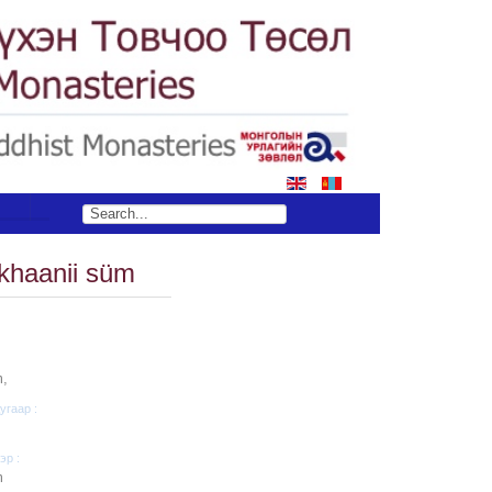
S
khaanii süm
m,
угаар :
эр :
m