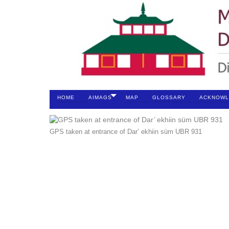
HOME
AIMAGS
MAP
GLOSSARY
ACKNOWL
GPS taken at entrance of Dar’ ekhiin süm UBR 931