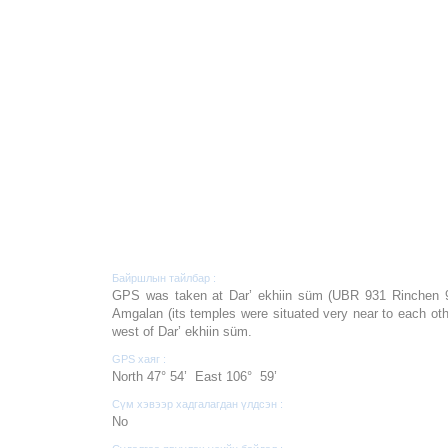
Байршлын тайлбар :
GPS was taken at Dar’ ekhiin süm (UBR 931 Rinchen 93
Amgalan (its temples were situated very near to each oth
west of Dar’ ekhiin süm.
GPS хаяг :
North 47° 54’ East 106° 59’
Сүм хэвээр хадгалагдан үлдсэн :
No