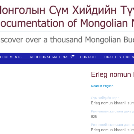
EDGEMENTS
ADDITIONAL MATERIALS
CONTACT
ORAL HISTORIE
Erleg nomun 
Read in English
Сүм хийдийн нэр :
Erleg nomun khaanii sü
Ринченгийн жагсаалт дахь д
929
Ринченгийн жагсаалт дахь н
Erleg nomun khaanii sü