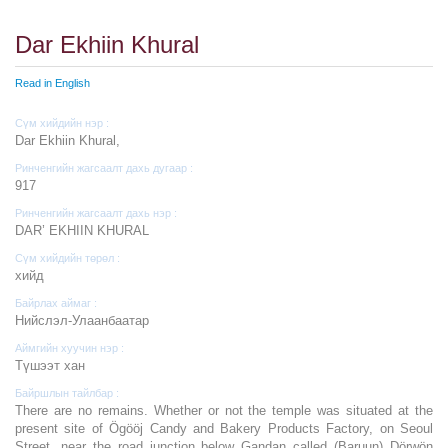
Dar Ekhiin Khural
Read in English
Сүм хийдийн нэр :
Dar Ekhiin Khural,
Ринченгийн жагсаалт дахь дугаар :
917
Ринченгийн жагсаалт дахь нэр :
DAR’ EKHIIN KHURAL
Сүм хийдийн төрөл :
хийд
Байрлах аймаг :
Нийслэл-Улаанбаатар
Аймгийн хуучин нэр :
Түшээт хан
Байршлын тайлбар :
There are no remains. Whether or not the temple was situated at the
present site of Ögööj Candy and Bakery Products Factory, on Seoul
Street, near the road junction below Gandan called (Baruun) Dörwön