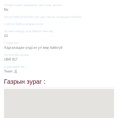
Тухайн газарт баригдсан шинэ сүм, дугана :
No
Үүсгэн байгуулагчийн нэр, цол хэргэм (мэдэгдэж байвал):
Сэргээн байгуулагдсан огноо :
Хуучин хийдэд сууж байсан лам нар
10
Тэмдэглэл :
Хадгалагдан үлдсэн ул мөр байхгүй
Хүснэгтийн дугаар :
UBR 917
судалгааны баг :
Team: Д
Газрын зураг :