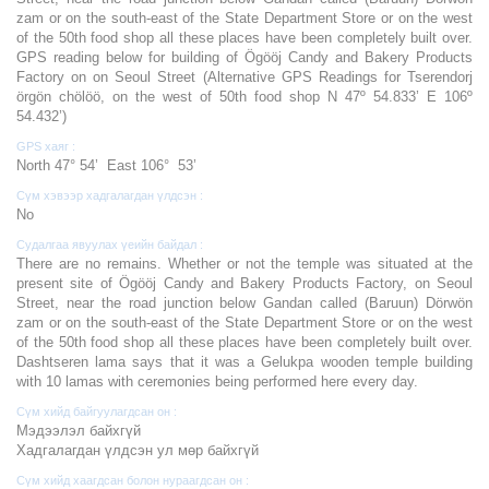
zam or on the south-east of the State Department Store or on the west
of the 50th food shop all these places have been completely built over.
GPS reading below for building of Ögööj Candy and Bakery Products
Factory on on Seoul Street (Alternative GPS Readings for Tserendorj
örgön chölöö, on the west of 50th food shop N 47º 54.833’ E 106º
54.432’)
GPS хаяг :
North 47° 54’ East 106° 53’
Сүм хэвээр хадгалагдан үлдсэн :
No
Судалгаа явуулах үеийн байдал :
There are no remains. Whether or not the temple was situated at the
present site of Ögööj Candy and Bakery Products Factory, on Seoul
Street, near the road junction below Gandan called (Baruun) Dörwön
zam or on the south-east of the State Department Store or on the west
of the 50th food shop all these places have been completely built over.
Dashtseren lama says that it was a Gelukpa wooden temple building
with 10 lamas with ceremonies being performed here every day.
Сүм хийд байгуулагдсан он :
Мэдээлэл байхгүй
Хадгалагдан үлдсэн ул мөр байхгүй
Сүм хийд хаагдсан болон нураагдсан он :