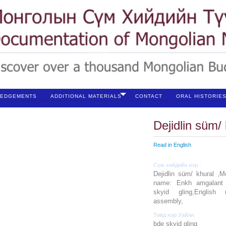
EDGEMENTS
ADDITIONAL MATERIALS
CONTACT
ORAL HISTORIE
Dejidlin süm/
Read in English
Сүм хийдийн нэр :
Dejidlin süm/ khural ,Mo
name: Enkh amgalant 
skyid gling,English 
assembly,
Төвд нэр Уайли:
bde skyid gling