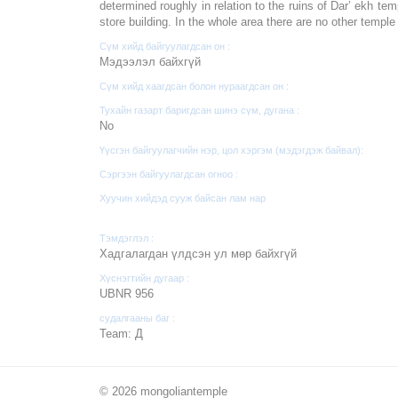
determined roughly in relation to the ruins of Dar’ ekh t
store building. In the whole area there are no other templ
Сүм хийд байгуулагдсан он :
Мэдээлэл байхгүй
Сүм хийд хаагдсан болон нураагдсан он :
Тухайн газарт баригдсан шинэ сүм, дугана :
No
Үүсгэн байгуулагчийн нэр, цол хэргэм (мэдэгдэж байвал):
Сэргээн байгуулагдсан огноо :
Хуучин хийдэд сууж байсан лам нар
Тэмдэглэл :
Хадгалагдан үлдсэн ул мөр байхгүй
Хүснэгтийн дугаар :
UBNR 956
судалгааны баг :
Team: Д
© 2026 mongoliantemple