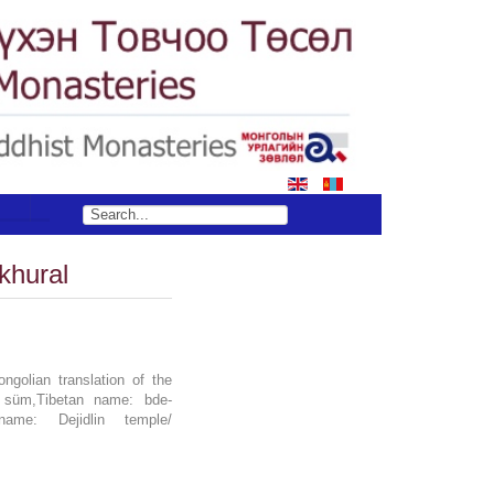
S
 khural
ngolian translation of the
süm,Tibetan name: bde-
name: Dejidlin temple/