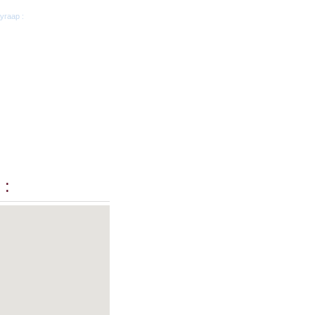
угаар :
 :