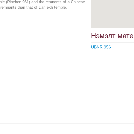
emple (Rinchen 931) and the remnants of a Chinese
e remnants than that of Dar’ ekh temple.
Нэмэлт мате
UBNR 956