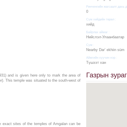
Ринченгийн жагсаалт дахь д
0
Сүм хийдийн төрөл :
хийд
Байрлах аймаг :
Нийслэл-Улаанбаатар
Сум :
Nearby Dar’ ekhiin süm
Аймгийн хуучин нэр :
Түшээт хан
Газрын зураг
1) and is given here only to mark the area of
r). This temple was situated to the south-west of
 exact sites of the temples of Amgalan can be