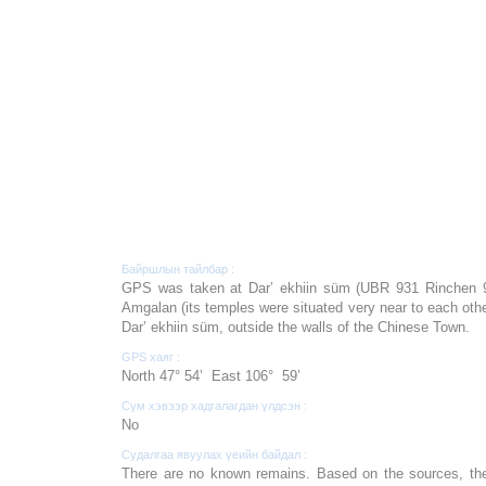
Байршлын тайлбар :
GPS was taken at Dar’ ekhiin süm (UBR 931 Rinchen 93
Amgalan (its temples were situated very near to each othe
Dar’ ekhiin süm, outside the walls of the Chinese Town.
GPS хаяг :
North 47° 54’ East 106° 59’
Сүм хэвээр хадгалагдан үлдсэн :
No
Судалгаа явуулах үеийн байдал :
There are no known remains. Based on the sources, the