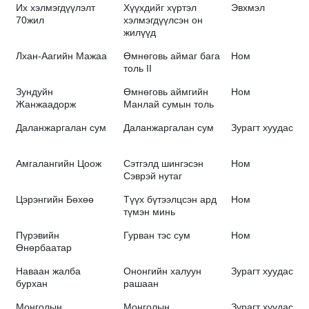
Их хэлмэгдүүлэлт
Хүүхдийг хүртэл
Эвхмэл
70жил
хэлмэгдүүлсэн он
жилүүд
Лхан-Аагийн Мажаа
Өмнөговь аймаг бага
Ном
толь II
Зундуйн
Өмнөговь аймгийн
Ном
Жанжаадорж
Манлай сумын толь
Даланжаргалан сум
Даланжаргалан сум
Зурагт хуудас
Амгалангийн Цоож
Сэтгэлд шингэсэн
Ном
Сэврэй нутаг
Цэрэнгийн Бөхөө
Түүх бүтээлцсэн ард
Ном
түмэн минь
Пүрэвийн
Гурван тэс сум
Ном
Өнөрбаатар
Наваан жалба
Ононгийн халуун
Зурагт хуудас
бурхан
рашаан
Монголын
Монголын
Зурагт хуудас