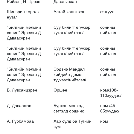
Рийзэн, Н. Цэрэн
Давстынхан
Шинэрин төрөлх
Алтай ханынхан
сэтгүүл
нутаг
"Билгийн мэлмий
Суу билигт егүүзэр
сонины
сонин" Эрхлэгч Д.
хутагт/нийтлэл/
нийтлэл
Даваасүрэн
"Билгийн мэлмий
Суу билигт егүүзэр
сонины
сонин" Эрхлэгч Д.
хутагт/нийтлэл/
нийтлэл
Даваасүрэн
"Билгийн мэлмий
Эрдэнэ Мандал
сонины
сонин" Эрхлэгч Д.
хийдийн домог
нийтлэл
Даваасүрэн
түүхээс/нийтлэл/
Б. Лувсанцэрэн
Өршөө
ном/108-
110хуудас/
Д. Даваажав
Бурхан мөнхөд
ном /45-
сэтгэлд оршино
65хуудас/
А. Гүрбямбаа
Хар сүлд ба Тугийн
ном
сүм