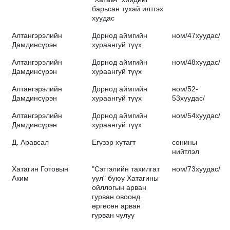
барьсан тухай илтгэх
хуудас
Алтангэрэлийн
Дорнод аймгийн
ном/47хуудас/
Дамдинсүрэн
хураангуй түүх
Алтангэрэлийн
Дорнод аймгийн
ном/48хуудас/
Дамдинсүрэн
хураангуй түүх
Алтангэрэлийн
Дорнод аймгийн
ном/52-
Дамдинсүрэн
хураангуй түүх
53хуудас/
Алтангэрэлийн
Дорнод аймгийн
ном/54хуудас/
Дамдинсүрэн
хураангуй түүх
Д. Аравсал
Егүзэр хутагт
сонины
нийтлэл
Хатагин Готовын
"Сэтгэлийн тахилгат
ном/73хуудас/
Аким
уул" буюу Хатагины
ойллогын арван
гурван овоонд
өргөсөн арван
гурван чулуу