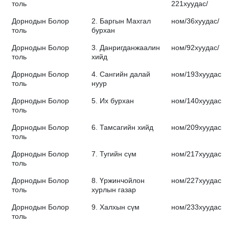
толь
221хуудас/
Дорнодын Болор
2. Баргын Махгал
ном/36хуудас/
толь
бурхан
Дорнодын Болор
3. Данригданжаалин
ном/92хуудас/
толь
хийд
Дорнодын Болор
4. Сангийн далай
ном/193хуудас/
толь
нуур
Дорнодын Болор
5. Их бурхан
ном/140хуудас/
толь
Дорнодын Болор
6. Тамсагийн хийд
ном/209хуудас/
толь
Дорнодын Болор
7. Тугийн сүм
ном/217хуудас/
толь
Дорнодын Болор
8. Үржинчойлон
ном/227хуудас/
толь
хурлын газар
Дорнодын Болор
9. Халхын сүм
ном/233хуудас/
толь