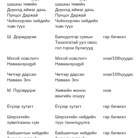
шашны төвийн
шашны төвийн
Дорнод аймаг дахь
Дорнод аймаг дахь
Пунцог Даржай
Пунцог Даржай
Чойнхорлин хийдийн
Чойнхорлин хийдийн
товч түүх
товч түүх
Ш. Дорждэрэм
Баяндэлгэр сумын
гар бичмэл
Тахилгатай уул овоо,
гол горхи булагууд
Могой ховслогч
Могой ховслогч
ном/108хуудас/
Наваанзундуй
Наваанзундуй
Чөтгөр дарсан
Чөтгөр дарсан
ном/109хуудас/
Наваан Зоч
Наваан Зоч
М. Пүрэвдорж
Хөвчийн жонон
ном
вангийн хошуу
Егүзэр хутагт
Егүзэр хутагт
гар бичмэл
Ширээтийн
Ширээтийн хийдийн
гар бичмэл
хувилгааны сүм
түүх танилцуулга
Байшинтын хийдийн
Байшинтын хийдийн
гар бичмэл