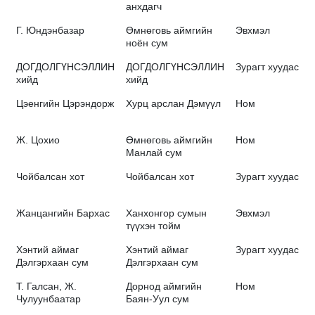
анхдагч
Г. Юндэнбазар
Өмнөговь аймгийн
Эвхмэл
ноён сум
ДОГДОЛГҮНСЭЛЛИН
ДОГДОЛГҮНСЭЛЛИН
Зурагт хуудас
хийд
хийд
Цэенгийн Цэрэндорж
Хурц арслан Дэмүүл
Ном
Ж. Цохио
Өмнөговь аймгийн
Ном
Манлай сум
Чойбалсан хот
Чойбалсан хот
Зурагт хуудас
Жанцангийн Бархас
Ханхонгор сумын
Эвхмэл
түүхэн тойм
Хэнтий аймаг
Хэнтий аймаг
Зурагт хуудас
Дэлгэрхаан сум
Дэлгэрхаан сум
Т. Галсан, Ж.
Дорнод аймгийн
Ном
Чулуунбаатар
Баян-Уул сум