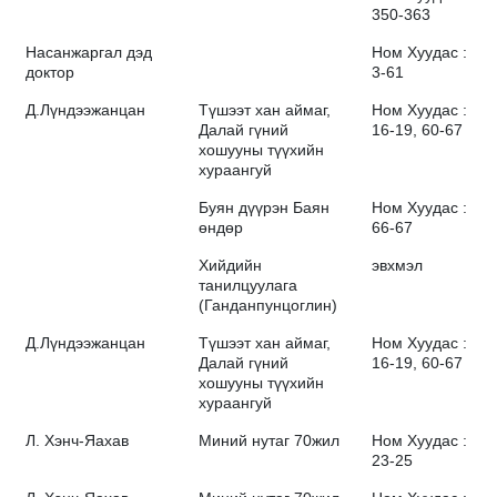
350-363
Насанжаргал дэд
Ном Хуудас :
доктор
3-61
Д.Лүндээжанцан
Түшээт хан аймаг,
Ном Хуудас :
Далай гүний
16-19, 60-67
хошууны түүхийн
хураангуй
Буян дүүрэн Баян
Ном Хуудас :
өндөр
66-67
Хийдийн
эвхмэл
танилцуулага
(Ганданпунцоглин)
Д.Лүндээжанцан
Түшээт хан аймаг,
Ном Хуудас :
Далай гүний
16-19, 60-67
хошууны түүхийн
хураангуй
Л. Хэнч-Яахав
Миний нутаг 70жил
Ном Хуудас :
23-25