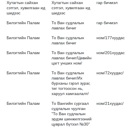
Хутагтын сайхан
Хутагтын сайхан
гар бичмэл
сэтгэл, хувилгаан ид
сэтгэл, хувилгаан ид
шидээс
шидээс
Билэгтийн Палам
То Ван судлалын
гар бичмэл
лавлах бичиг
Билэгтийн Палам
То Ван судлалын
ном/177хуудас/
лавлах бичиг
Билэгтийн Палам
То Ван судлалын
ном/201хуудас/
лавлах бичиг/Цөвийн
цагт унших ном/
Билэгтийн Палам
То Ван судлалын
ном/72хуудас/
лавлах бичиг/Их
бурханы гэрэл зураг,
тиг тогтоосон нь,
харуул хамгаалалт/
Билэгтийн Палам
То Вангийн сургаал
ном/21хуудас/
судлалын чуулган
"То Ван судлалын
эрдэм шинжилгээний
цуврал бүтээл №30"