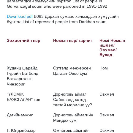
цагаатгагдсан хүмүүсийн бүртгэл List of people in
Gurvanzagal soum who were pardoned in 1991-1992
Download pdf
B083 Дархан сумаас хэлмэгдсэн хүмүүсийн
бүртгэл List of repressed people from Darkhan soum
Зохиогчийн нэр
Номын нэр/ гарчиг
Ном/ Номын
ишлэл/
Эвхмэл/
Бусад
Худанц шарайд
Сэтгэлд мөнхөрсөн
Ном
Гүрийн Батболд
Цагаан-Овоо сум
Батжаргалын
Чинзориг
"ҮЛЭМЖ
Дорноговь аймаг
Эвхмэл
БАЯСГАЛАН" төв
Сайншанд хотод
тавтай морилно уу?
Дагийнамжил
Дорноговь аймагийн
Эвхмэл
Мандах сум
Г. Юндэнбазар
Өмнөговь аймгийн
Эвхмэл