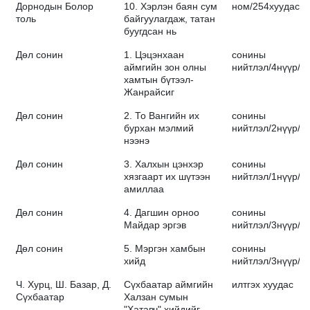
Дорнодын Болор
10. Хэрлэн баян сум
ном/254хуудас/
толь
байгуулагдаж, татан
буугдсан нь
Дөл сонин
1. Цэцэнхаан
сонины
аймгийн зон олны
нийтлэл/4нүүр/
хамтын бүтээл-
Жанрайсиг
Дөл сонин
2. То Вангийн их
сонины
бурхан мэлмий
нийтлэл/2нүүр/
нээнэ
Дөл сонин
3. Халхын цэнхэр
сонины
хязгаарт их шүтээн
нийтлэл/1нүүр/
амиллаа
Дөл сонин
4. Дагшин орноо
сонины
Майдар эргэв
нийтлэл/3нүүр/
Дөл сонин
5. Мэргэн хамбын
сонины
хийд
нийтлэл/3нүүр/
Ч. Хурц, Ш. Базар, Д.
Сүхбаатар аймгийн
илтгэх хуудас
Сүхбаатар
Халзан сумын
"Хатавч" хийдийг