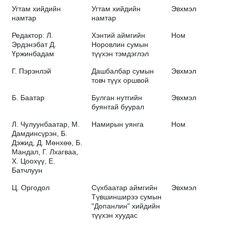
Угтам хийдийн
Угтам хийдийн
Эвхмэл
намтар
намтар
Редактор: Л.
Хэнтий аймгийн
Ном
Эрдэнэбат Д.
Норовлин сумын
Үржинбадам
түүхэн тэмдэглэл
Г. Пэрэнлэй
Дашбалбар сумын
Эвхмэл
товч түүх оршвой
Б. Баатар
Булган нутгийн
Эвхмэл
буянтай буурал
Л. Чулуунбаатар, М.
Намирын уянга
Ном
Дамдинсүрэн, Б.
Дэжид, Д. Мөнхөө, Б.
Мандал, Г. Лхагваа,
Х. Цоохүү, Е.
Батчлуун
Ц. Оргодол
Сүхбаатар аймгийн
Эвхмэл
Түвшинширээ сумын
"Допанлин" хийдийн
түүхэн хуудас