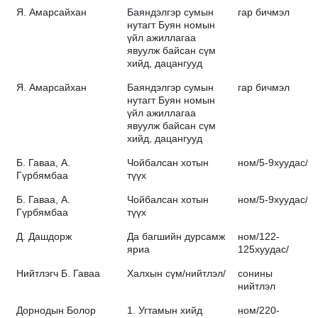
Я. Амарсайхан
Баяндэлгэр сумын
гар бичмэл
нутагт Буян номын
үйл ажиллагаа
явуулж байсан сүм
хийд, дацангууд
Я. Амарсайхан
Баяндэлгэр сумын
гар бичмэл
нутагт Буян номын
үйл ажиллагаа
явуулж байсан сүм
хийд, дацангууд
Б. Гаваа, А.
Чойбалсан хотын
ном/5-9хуудас/
Гүрбямбаа
түүх
Б. Гаваа, А.
Чойбалсан хотын
ном/5-9хуудас/
Гүрбямбаа
түүх
Д. Дашдорж
Да багшийн дурсамж
ном/122-
яриа
125хуудас/
Нийтлэгч Б. Гаваа
Халхын сүм/нийтлэл/
сонины
нийтлэл
Дорнодын Болор
1. Угтамын хийд
ном/220-