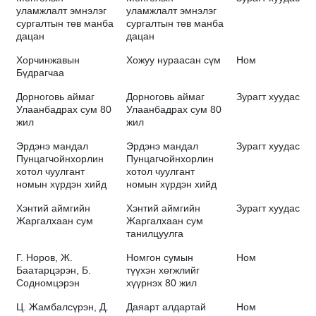
уламжлалт эмнэлэг
уламжлалт эмнэлэг
сургалтын төв манба
сургалтын төв манба
дацан
дацан
Хорчинжавын
Хожуу нураасан сүм
Ном
Бүдрагчаа
Дорноговь аймаг
Дорноговь аймаг
Зурагт хуудас
Улаанбадрах сум 80
Улаанбадрах сум 80
жил
жил
Эрдэнэ мандал
Эрдэнэ мандал
Зурагт хуудас
Пунцагчойнхорлин
Пунцагчойнхорлин
хотол чуулгант
хотол чуулгант
номын хүрдэн хийд
номын хүрдэн хийд
Хэнтий аймгийн
Хэнтий аймгийн
Зурагт хуудас
Жаргалхаан сум
Жаргалхаан сум
танилцуулга
Г. Норов, Ж.
Номгон сумын
Ном
Баатарцэрэн, Б.
түүхэн хөгжлийг
Содномцэрэн
хүүрнэх 80 жил
Ц. Жамбалсүрэн, Д.
Даяарт алдартай
Ном