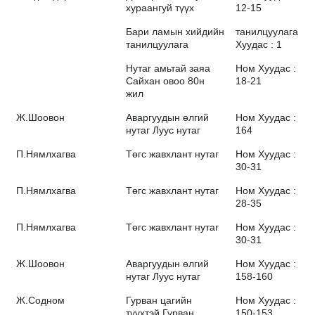
хураангуй түүх
12-15
Бари ламын хийдийн
танилцуулага
танилцуулага
Хуудас : 1
Нутаг амьтай заяа
Ном Хуудас :
Сайхан овоо 80н
18-21
жил
Ж.Шоовон
Аваргуудын өлгий
Ном Хуудас :
нутаг Луус нутаг
164
П.Нямлхагва
Төгс жавхлант нутаг
Ном Хуудас :
30-31
П.Нямлхагва
Төгс жавхлант нутаг
Ном Хуудас :
28-35
П.Нямлхагва
Төгс жавхлант нутаг
Ном Хуудас :
30-31
Ж.Шоовон
Аваргуудын өлгий
Ном Хуудас :
нутаг Луус нутаг
158-160
Ж.Содном
Гурван цагийн
Ном Хуудас :
түүхтэй Гурван
150-153