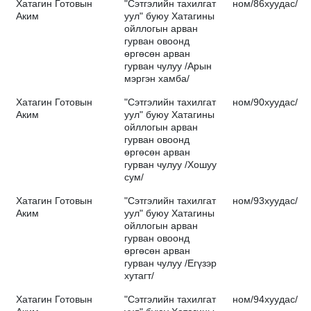
Хатагин Готовын
"Сэтгэлийн тахилгат
ном/86хуудас/
Аким
уул" буюу Хатагины
ойллогын арван
гурван овоонд
өргөсөн арван
гурван чулуу /Арын
мэргэн хамба/
Хатагин Готовын
"Сэтгэлийн тахилгат
ном/90хуудас/
Аким
уул" буюу Хатагины
ойллогын арван
гурван овоонд
өргөсөн арван
гурван чулуу /Хошуу
сум/
Хатагин Готовын
"Сэтгэлийн тахилгат
ном/93хуудас/
Аким
уул" буюу Хатагины
ойллогын арван
гурван овоонд
өргөсөн арван
гурван чулуу /Егүзэр
хутагт/
Хатагин Готовын
"Сэтгэлийн тахилгат
ном/94хуудас/