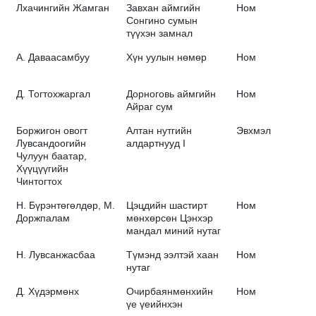
Лхачингийн Жамган
Завхан аймгийн
Ном
Сонгино сумын
түүхэн замнал
А. Даваасамбуу
Хүн уулын нөмөр
Ном
Д. Тогтохжаргал
Дорноговь аймгийн
Ном
Айраг сум
Боржигон овогт
Алтан нутгийн
Эвхмэл
Лувсандоогийн
алдартнууд I
Чулуун баатар,
Хүүцүүгийн
Чинтогтох
Н. Бүрэнтөгөлдөр, М.
Цэцдийн шастирт
Ном
Доржпалам
мөнхөрсөн Цэнхэр
мандал миний нутаг
Н. Лувсанжасбаа
Түмэнд ээлтэй хаан
Ном
нутаг
Д. Хүдэрмөнх
Очирбаянмөнхийн
Ном
үе үеийнхэн