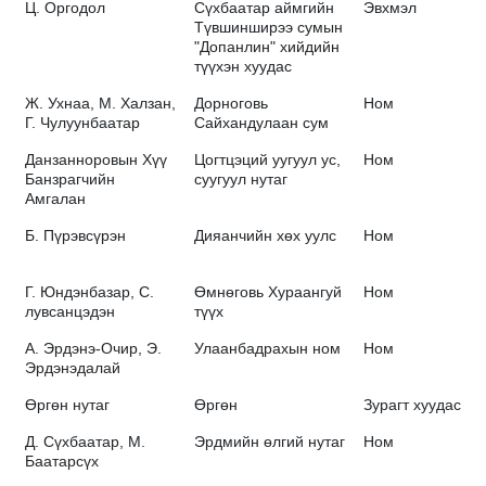
Ц. Оргодол
Сүхбаатар аймгийн
Эвхмэл
Түвшинширээ сумын
"Допанлин" хийдийн
түүхэн хуудас
Ж. Ухнаа, М. Халзан,
Дорноговь
Ном
Г. Чулуунбаатар
Сайхандулаан сум
Данзанноровын Хүү
Цогтцэций уугуул ус,
Ном
Банзрагчийн
суугуул нутаг
Амгалан
Б. Пүрэвсүрэн
Дияанчийн хөх уулс
Ном
Г. Юндэнбазар, С.
Өмнөговь Хураангуй
Ном
лувсанцэдэн
түүх
А. Эрдэнэ-Очир, Э.
Улаанбадрахын ном
Ном
Эрдэнэдалай
Өргөн нутаг
Өргөн
Зурагт хуудас
Д. Сүхбаатар, М.
Эрдмийн өлгий нутаг
Ном
Баатарсүх