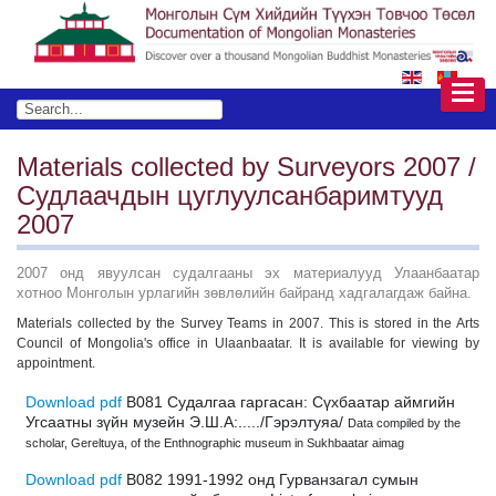
Materials collected by Surveyors 2007 /
Судлаачдын цуглуулсанбаримтууд
2007
2007 онд явуулсан судалгааны эх материалууд Улаанбаатар
хотноо Монголын урлагийн зөвлөлийн байранд хадгалагдаж байна.
Materials collected by the Survey Teams in 2007. This is stored in the Arts
Council of Mongolia's office in Ulaanbaatar. It is available for viewing by
appointment.
Download pdf
B081 Судалгаа гаргасан: Сүхбаатар аймгийн
Угсаатны зүйн музейн Э.Ш.А:...../Гэрэлтуяа/
Data compiled by the
scholar, Gereltuya, of the Enthnographic museum in Sukhbaatar aimag
Download pdf
B082 1991-1992 онд Гурванзагал сумын