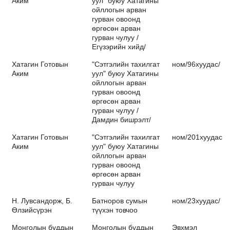
Аким
уул" буюу Хатагины
ойллогын арван
гурван овоонд
өргөсөн арван
гурван чулуу /
Егүзэрийн хийд/
Хатагин Готовын
"Сэтгэлийн тахилгат
ном/96хуудас/
Аким
уул" буюу Хатагины
ойллогын арван
гурван овоонд
өргөсөн арван
гурван чулуу /
Дамдин бишрэлт/
Хатагин Готовын
"Сэтгэлийн тахилгат
ном/201хуудас/
Аким
уул" буюу Хатагины
ойллогын арван
гурван овоонд
өргөсөн арван
гурван чулуу
Н. Лувсандорж, Б.
Батноров сумын
ном/23хуудас/
Өлзийсүрэн
түүхэн товчоо
Монголын буддын
Монголын буддын
Эвхмэл