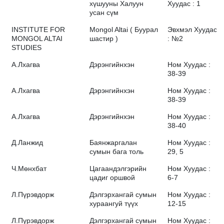
хүшууны Халуун
Хуудас : 1
усан сүм
INSTITUTE FOR
Mongol Altai ( Буурал
Эвхмэл Хуудас
MONGOL ALTAI
шастир )
: №2
STUDIES
А.Лхагва
Дэрэнгийнхэн
Ном Хуудас :
38-39
А.Лхагва
Дэрэнгийнхэн
Ном Хуудас :
38-39
А.Лхагва
Дэрэнгийнхэн
Ном Хуудас :
38-40
Д.Ланжид
Баянжаргалан
Ном Хуудас :
сумын бага толь
29, 5
Ч.Мөнхбат
Цагаандэлгэрийн
Ном Хуудас :
цадиг оршвой
6-7
Л.Пүрэвдорж
Дэлгэрхангай сумын
Ном Хуудас :
хураангуй түүх
12-15
Л.Пүрэвдорж
Дэлгэрхангай сумын
Ном Хуудас :