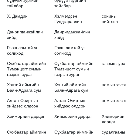
бүдүүвч зургийн
бүдүүвч зургийн
тайлбар
тайлбар
Х. Дамдин
Хэлмэгдсэн
сонины
Гүндгаравлин
нийтлэл
Данригданжайлин
Данригданжайлин
хийд
хийд
Гэвш ламтай үг
Гэвш ламтай үг
солиход
солиход
Сүхбаатар аймгийн
Сүхбаатар аймгийн
газрын зураг
Түмэнцогт сумын
Түмэнцогт сумын
газрын зураг
газрын зураг
Хэнтий аймгийн
Хэнтий аймгийн
номын хэсэг
Баян-Адрага сум
Баян-Адрага сум
Алтан-Очиртын
Алтан-Очиртын
номын хэсэг
хийдээс олдсон
хийдээс олдсон
Хийморийн дарцаг
Хийморийн дарцаг
Хийморийн
дарцаг
Сүхбаатар аймгийн
Сүхбаатар аймгийн
судалгааны