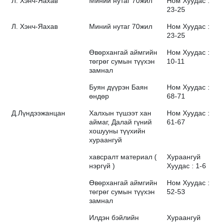
Л. Хэнч-Яахав
Миний нутаг 70жил
Ном Хуудас :
23-25
Л. Хэнч-Яахав
Миний нутаг 70жил
Ном Хуудас :
23-25
Өвөрхангай аймгийн
Ном Хуудас :
төгрөг сумын түүхэн
10-11
замнал
Буян дүүрэн Баян
Ном Хуудас :
өндөр
68-71
Д.Лүндээжанцан
Халхын түшээт хан
Ном Хуудас :
аймаг, Далай гүний
61-67
хошууны түүхийн
хураангуй
хавсралт материал (
Хураангуй
нэргүй )
Хуудас : 1-6
Өвөрхангай аймгийн
Ном Хуудас :
төгрөг сумын түүхэн
52-53
замнал
Илдэн бэйлийн
Хураангуй