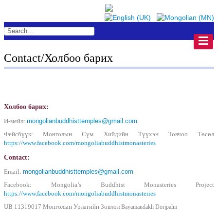
Contact/Холбоо барих
Холбоо барих:
И-мейл:
mongolianbuddhisttemples@gmail.com
Фейсбүүк: Монголын Сүм Хийдийн Түүхэн Товчоо Төсөл
https://www.facebook.com/mongoliabuddhistmonasteries
Contact:
Email:
mongolianbuddhisttemples@gmail.com
Facebook: Mongolia’s Buddhist Monasteries Project
https://www.facebook.com/mongoliabuddhistmonasteries
UB 11319017 Монголын Урлагийн Зөвлөл
Bayamandakh Dorjpalm