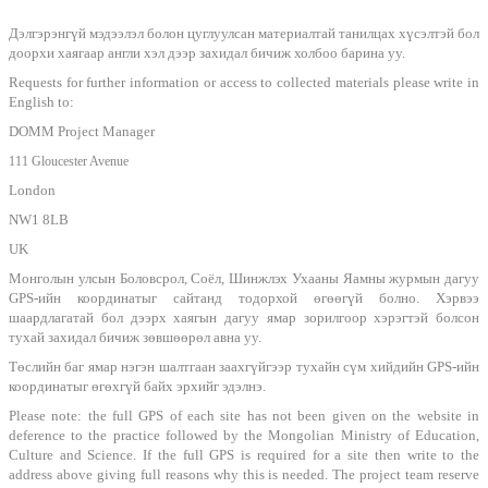
Дэлгэрэнгүй мэдээлэл болон цуглуулсан материалтай танилцах хүсэлтэй бол
доорхи хаягаар англи хэл дээр захидал бичиж холбоо барина уу.
Requests for further information or access to collected materials please write in
English to:
DOMM Project Manager
111 Gloucester Avenue
London
NW1 8LB
UK
Монголын улсын Боловсрол, Соёл, Шинжлэх Ухааны Яамны журмын дагуу
GPS-ийн координатыг сайтанд тодорхой өгөөгүй болно. Хэрвээ
шаардлагатай бол дээрх хаягын дагуу ямар зорилгоор хэрэгтэй болсон
тухай захидал бичиж зөвшөөрөл авна уу.
Төслийн баг ямар нэгэн шалтгаан заахгүйгээр тухайн сүм хийдийн GPS-ийн
координатыг өгөхгүй байх эрхийг эдэлнэ.
Please note: the full GPS of each site has not been given on the website in
deference to the practice followed by the Mongolian Ministry of Education,
Culture and Science. If the full GPS is required for a site then write to the
address above giving full reasons why this is needed. The project team reserve