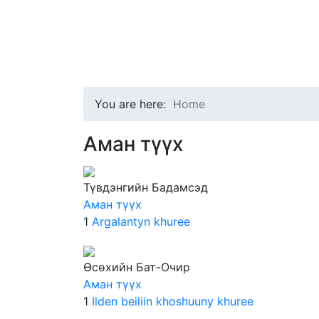
HOME
AIMAGS
MAP
GLOSSARY
ACKNOWLEDGEMENTS
ADDITION
You are here:
Home
Аман түүх
Түвдэнгийн Бадамсэд
Аман түүх
1
Argalantyn khuree
Өсөхийн Бат-Очир
Аман түүх
1
Ilden beiliin khoshuuny khuree