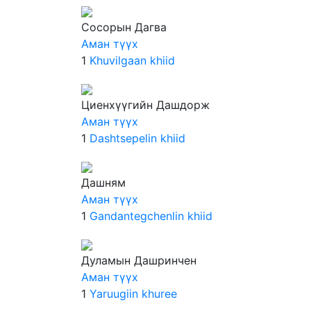
Сосорын Дагва
Аман түүх
1
Khuvilgaan khiid
Циенхүүгийн Дашдорж
Аман түүх
1
Dashtsepelin khiid
Дашням
Аман түүх
1
Gandantegchenlin khiid
Дуламын Дашринчен
Аман түүх
1
Yaruugiin khuree