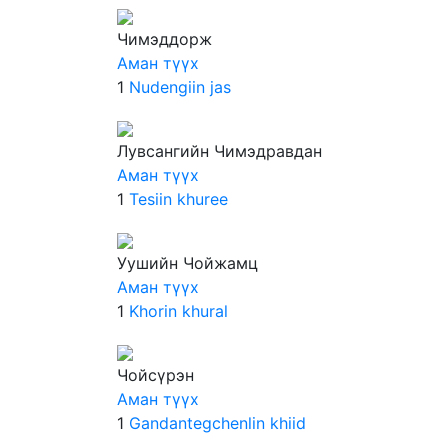
Чимэддорж
Аман түүх
1
Nudengiin jas
Лувсангийн Чимэдравдан
Аман түүх
1
Tesiin khuree
Уушийн Чойжамц
Аман түүх
1
Khorin khural
Чойсүрэн
Аман түүх
1
Gandantegchenlin khiid