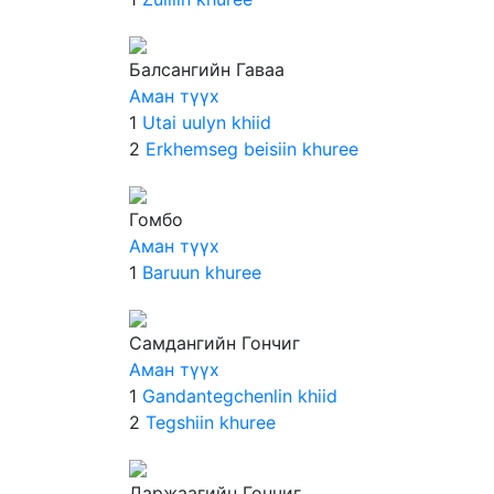
Балсангийн Гаваа
Аман түүх
1
Utai uulyn khiid
2
Erkhemseg beisiin khuree
Гомбо
Аман түүх
1
Baruun khuree
Самдангийн Гончиг
Аман түүх
1
Gandantegchenlin khiid
2
Tegshiin khuree
Даржаагийн Гончиг