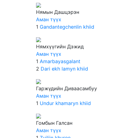
Нямын Дашцэрэн
Аман түүх
1
Gandantegchenlin khiid
Нямхүүгийн Дэжид
Аман түүх
1
Amarbayasgalant
2
Dari ekh lamyn khiid
Гаржүдийн Диваасамбуу
Аман түүх
1
Undur khamaryn khiid
Гомбын Галсан
Аман түүх
1
Zuiliin khuree