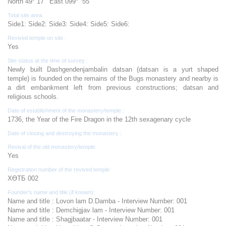
North 49° 17’ East 099° 55’
Total site area:
Side1: Side2: Side3: Side4: Side5: Side6:
Revived temple on site :
Yes
Site status at the time of survey :
Newly built Dashgendenjambalin datsan (datsan is a yurt shaped
temple) is founded on the remains of the Bugs monastery and nearby is
a dirt embankment left from previous constructions; datsan and
religious schools.
Date of establishment of the monastery/temple :
1736, the Year of the Fire Dragon in the 12th sexagenary cycle
Date of closing and destroying the monastery :
Revival of the old monastery/temple:
Yes
Registration number of the revived temple:
ХӨТБ 002
Founder's name and title (if known):
Name and title : Lovon lam D.Damba - Interview Number: 001
Name and title : Demchigjav lam - Interview Number: 001
Name and title : Shagjbaatar - Interview Number: 001