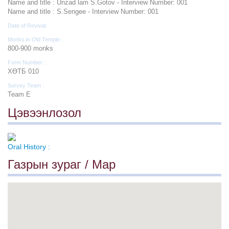
Name and title : Unzad lam S.Gotov - Interview Number: 001
Name and title : S.Sengee - Interview Number: 001
Date of Revival:
Monks in Old Temple :
800-900 monks
Form Number :
ХӨТБ 010
Survey Team :
Team E
Цэвээнлозол
Oral History :
Газрын зураг / Map