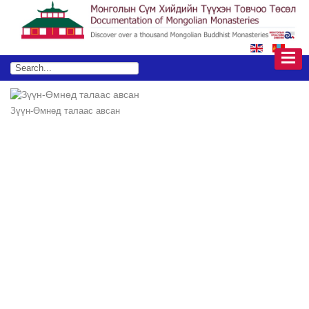
Зүүн-Өмнөд талаас авсан