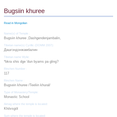
Bugsiin khuree
Read in Mongolian
Name(s) of Temple :
Bugsiin khuree ,Dashgendenjambalin,
Tibetan name(s) Cyrillic (DOMM 2007):
Дашгэндэнжамбалин
Tibetan name Wylie:
*bkra shis dge 'dun byams pa gling?
Rinchen Number :
117
Rinchen Name :
Bugsein khuree /Teeliin khural/
Type of Monastery/Temple:
Monastic School
Aimag where the temple is located:
Khövsgöl
Sum where the temple is located: