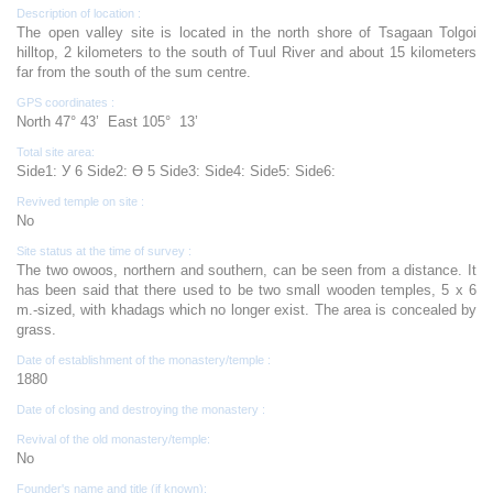
Description of location :
The open valley site is located in the north shore of Tsagaan Tolgoi
hilltop, 2 kilometers to the south of Tuul River and about 15 kilometers
far from the south of the sum centre.
GPS coordinates :
North 47° 43’ East 105° 13’
Total site area:
Side1: У 6 Side2: Ө 5 Side3: Side4: Side5: Side6:
Revived temple on site :
No
Site status at the time of survey :
The two owoos, northern and southern, can be seen from a distance. It
has been said that there used to be two small wooden temples, 5 x 6
m.-sized, with khadags which no longer exist. The area is concealed by
grass.
Date of establishment of the monastery/temple :
1880
Date of closing and destroying the monastery :
Revival of the old monastery/temple:
No
Founder's name and title (if known):