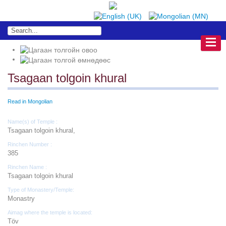
Tsagaan tolgoin khural
Read in Mongolian
Name(s) of Temple :
Tsagaan tolgoin khural,
Rinchen Number :
385
Rinchen Name :
Tsagaan tolgoin khural
Type of Monastery/Temple:
Monastry
Aimag where the temple is located:
Töv