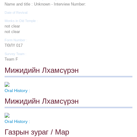
Name and title : Unknown - Interview Number:
Date of Revival:
Monks in Old Temple :
not clear
not clear
Form Number :
ТӨЛҮ 017
Survey Team :
Team F
Мижидийн Лхамсүрэн
Oral History :
Мижидийн Лхамсүрэн
Oral History :
Газрын зураг / Map