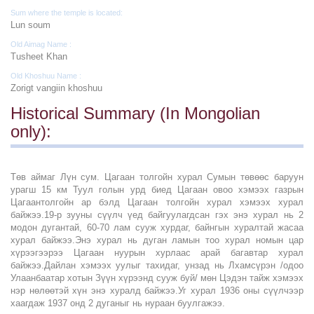
Sum where the temple is located:
Lun soum
Old Aimag Name :
Tusheet Khan
Old Khoshuu Name :
Zorigt vangiin khoshuu
Historical Summary (In Mongolian
only):
Төв аймаг Лүн сум. Цагаан толгойн хурал Сумын төвөөс баруун
урагш 15 км Туул голын урд биед Цагаан овоо хэмээх газрын
Цагаантолгойн ар бэлд Цагаан толгойн хурал хэмээх хурал
байжээ.19-р зууны сүүлч үед байгуулагдсан гэх энэ хурал нь 2
модон дугантай, 60-70 лам сууж хурдаг, байнгын хуралтай жасаа
хурал байжээ.Энэ хурал нь дуган ламын тоо хурал номын цар
хүрээгээрээ Цагаан нуурын хурлаас арай багавтар хурал
байжээ.Дайлан хэмээх уулыг тахидаг, унзад нь Лхамсүрэн /одоо
Улаанбаатар хотын Зүүн хүрээнд сууж буй/ мөн Цэдэн тайж хэмээх
нэр нөлөөтэй хүн энэ хуралд байжээ.Уг хурал 1936 оны сүүлчээр
хаагдаж 1937 онд 2 дуганыг нь нураан буулгажээ.