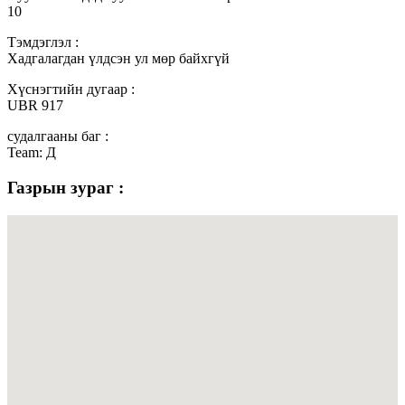
10
Тэмдэглэл :
Хадгалагдан үлдсэн ул мөр байхгүй
Хүснэгтийн дугаар :
UBR 917
судалгааны баг :
Team: Д
Газрын зураг :