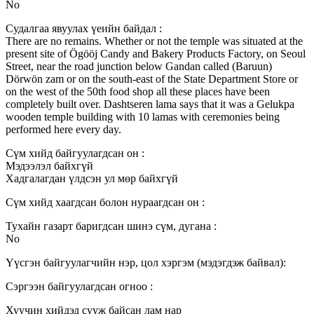
No
Судалгаа явуулах үеийн байдал :
There are no remains. Whether or not the temple was situated at the
present site of Ögööj Candy and Bakery Products Factory, on Seoul
Street, near the road junction below Gandan called (Baruun)
Dörwön zam or on the south-east of the State Department Store or
on the west of the 50th food shop all these places have been
completely built over. Dashtseren lama says that it was a Gelukpa
wooden temple building with 10 lamas with ceremonies being
performed here every day.
Сүм хийд байгуулагдсан он :
Мэдээлэл байхгүй
Хадгалагдан үлдсэн ул мөр байхгүй
Сүм хийд хаагдсан болон нураагдсан он :
Тухайн газарт баригдсан шинэ сүм, дугана :
No
Үүсгэн байгуулагчийн нэр, цол хэргэм (мэдэгдэж байвал):
Сэргээн байгуулагдсан огноо :
Хуучин хийдэд сууж байсан лам нар