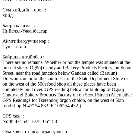
Сүм хийдийн төрөл :
хийд
Байрлах аймаг :
Нийслэл-Улаанбаатар
Аймгийн хуучин нэр :
Түшээт хан
Байршлын тайлбар :
There are no remains. Whether or not the temple was situated at the
present site of Ögööj Candy and Bakery Products Factory, on Seoul
Street, near the road junction below Gandan called (Baruun)
Dörwön zam or on the south-east of the State Department Store or
on the west of the 50th food shop all these places have been
completely built over. GPS reading below for building of Ögööj
Candy and Bakery Products Factory on on Seoul Street (Alternative
GPS Readings for Tserendorj örgön chölöö, on the west of 50th
food shop N 47º 54.833’ E 106º 54.432’)
GPS хаяг :
North 47° 54’ East 106° 53’
Сүм хэвээр хадгалагдан үлдсэн :