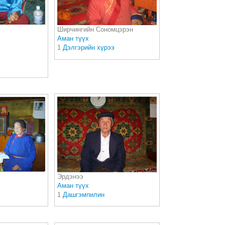
Ширчингийн Сономцэрэн
Аман түүх
1
Дэлгэрийн хүрээ
Эрдэнээ
Аман түүх
1
Дашгэмпилин