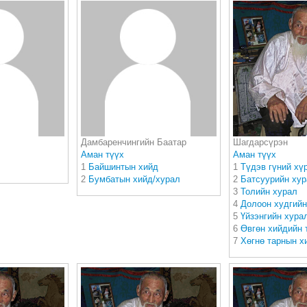
Дамбаренчингийн Баатар
Шагдарсүрэн
Аман түүх
Аман түүх
1
Байшинтын хийд
1
Түдэв гүний хү
2
Бумбатын хийд/хурал
2
Батсуурийн ху
3
Толийн хурал
4
Долоон худгийн
5
Үйзэнгийн хура
6
Өвгөн хийдийн 
7
Хөгнө тарнын х