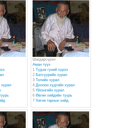
Шагдарсүрэн
Аман түүх
рээ
1
Түдэв гүний хүрээ
рал
2
Батсуурийн хурал
3
Толийн хурал
 хурал
4
Долоон худгийн хурал
л
5
Үйзэнгийн хурал
туурь
6
Өвгөн хийдийн туурь
ийд
7
Хөгнө тарнын хийд