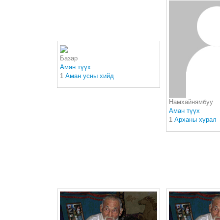
Базар
Аман түүх
1
Аман усны хийд
Намхайнямбуу
Аман түүх
1
Арханы хурал