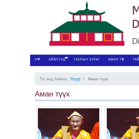
НҮҮР
АЙМГУУД
ГАЗРЫН ЗУРАГ
АМАН ТҮҮХ
ТА
Та энд байна:
Нүүр
Аман түүх
Аман түүх