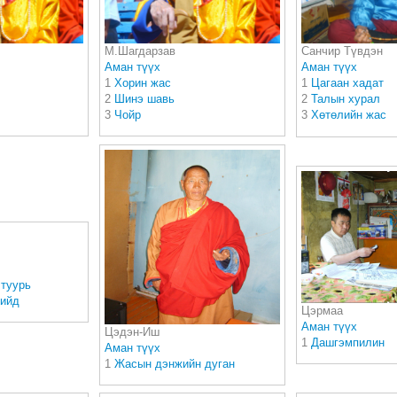
М.Шагдарзав
Санчир Түвдэн
Аман түүх
Аман түүх
1
Хорин жас
1
Цагаан хадат
2
Шинэ шавь
2
Талын хурал
3
Чойр
3
Хөтөлийн жас
 туурь
хийд
Цэрмаа
Аман түүх
Цэдэн-Иш
1
Дашгэмпилин
Аман түүх
1
Жасын дэнжийн дуган