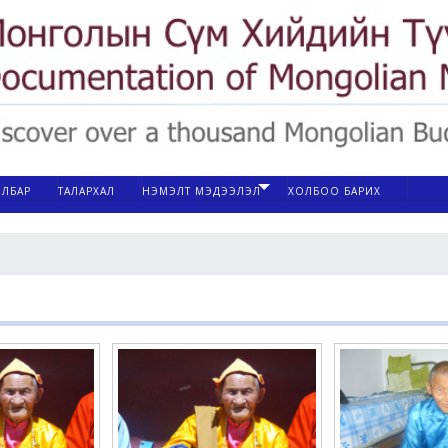
ЙЛБАР
ТАЛАРХАЛ
НЭМЭЛТ МЭДЭЭЛЭЛ
ХОЛБОО БАРИХ