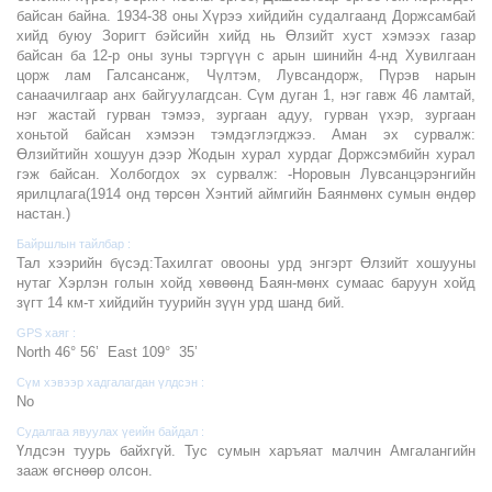
байсан байна. 1934-38 оны Хүрээ хийдийн судалгаанд Доржсамбай
хийд буюу Зоригт бэйсийн хийд нь Өлзийт хуст хэмээх газар
байсан ба 12-р оны зуны тэргүүн с арын шинийн 4-нд Хувилгаан
цорж лам Галсансанж, Чүлтэм, Лувсандорж, Пүрэв нарын
санаачилгаар анх байгуулагдсан. Сүм дуган 1, нэг гавж 46 ламтай,
нэг жастай гурван тэмээ, зургаан адуу, гурван үхэр, зургаан
хоньтой байсан хэмээн тэмдэглэгджээ. Аман эх сурвалж:
Өлзийтийн хошуун дээр Жодын хурал хурдаг Доржсэмбийн хурал
гэж байсан. Холбогдох эх сурвалж: -Норовын Лувсанцэрэнгийн
ярилцлага(1914 онд төрсөн Хэнтий аймгийн Баянмөнх сумын өндөр
настан.)
Байршлын тайлбар :
Тал хээрийн бүсэд:Тахилгат овооны урд энгэрт Өлзийт хошууны
нутаг Хэрлэн голын хойд хөвөөнд Баян-мөнх сумаас баруун хойд
зүгт 14 км-т хийдийн туурийн зүүн урд шанд бий.
GPS хаяг :
North 46° 56’ East 109° 35’
Сүм хэвээр хадгалагдан үлдсэн :
No
Судалгаа явуулах үеийн байдал :
Үлдсэн туурь байхгүй. Тус сумын харъяат малчин Амгалангийн
зааж өгснөөр олсон.