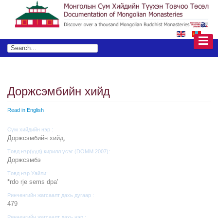
Доржсэмбийн хийд
Read in English
Сүм хийдийн нэр :
Доржсэмбийн хийд,
Төвд нэр(үүд) кирилл үсэг (DOMM 2007):
Доржсэмбэ
Төвд нэр Уайли:
*rdo rje sems dpa'
Ринченгийн жагсаалт дахь дугаар :
479
Ринченгийн жагсаалт дахь нэр :