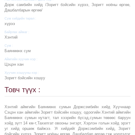
Дорж сaмбийн хийд /Зоригт бэйсийн хүрээ, Зоригт ноёны өргөө,
Дашбалбарын өргөө/
Сүм хийдийн төрөл :
хүрээ
Байрлах аймаг :
Хэнтий
Сум :
Баянмөнх сум
Аймгийн хуучин нэр :
Цэцэн хан
Хуучин хошууны нэр :
Зоригт бэйсийн хошуу
Товч түүх :
Хэнтий аймгийн Баянмөнх сумын Доржсэмбийн хийд Хуучнаар
Сэцэн хан аймгийн Зоригт бэйсийн хошуу, одоогийн Хэнтий аймгийн
Баянмөнх сумын нутагт, тал хээрийн бүсэд,сумын төвөөс баруун
хойд зүгт 14 км-т,Тахилгат овооны энгэрт, Хэрлэн голын хойд эрэгт
уг хийд оршиж байжээ. Уг хийдийг Доржсэмбийн хийд, Зоригт
бэйсийн хүрээ, Зоригт ноёны өргөө, Дашбалбар өргөө гэж нэрлэдэг