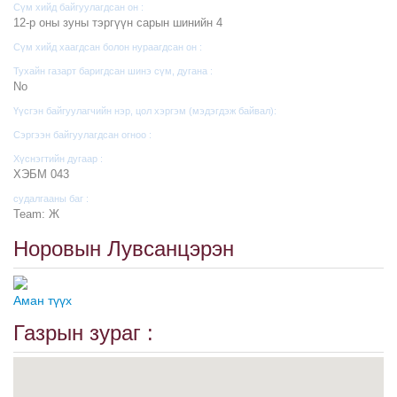
Сүм хийд байгуулагдсан он :
12-р оны зуны тэргүүн сарын шинийн 4
Сүм хийд хаагдсан болон нураагдсан он :
Тухайн газарт баригдсан шинэ сүм, дугана :
No
Үүсгэн байгуулагчийн нэр, цол хэргэм (мэдэгдэж байвал):
Сэргээн байгуулагдсан огноо :
Хүснэгтийн дугаар :
ХЭБМ 043
судалгааны баг :
Team: Ж
Норовын Лувсанцэрэн
Аман түүх
Газрын зураг :