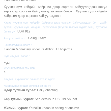
Gandantegchenlin khiid
Хуучин сүм хийдийн байршил дээр сэргээн байгуулагдсан эсхүл
өөр газар сэргээн байгуулагдсан алин болох :
Хуучин сүм хийдийн
байршил дээр сэргээн байгуулагдсан
Хэрэв хуучин сүм хийдийн байршил дээр сэргээн байгуулагдсан бол тухайн
тухайн хуучин сүм хийдийн бүртгэлийн (түүхэн газрын бүртгэлийн) дугаарыг
UBR 912
бичнэ үү :
Gelug Гэлүг
Аль урсгал болох :
Founders/Refounders :
Gandan Monastery under its Abbot D Choijamts
Сүм хийдийн төрөл :
cүм
хуучин хийдийн лам нар :
4
Хийдийн хурал ном: алин болохыг зурах :
Ямар хурал хурдаг болохыг бичнэ үү :
Өдөр тутмын хурал:
Daily chanting
Сар тутмын хурал:
See details in UB 019 AM.pdf
Жилийн хурал:
Yerööliin khaan in spring or autumn