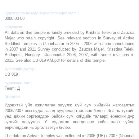
Судалгаа авсан өдөр Хэдэн фото зураг авсан :
0000-00-00
Тэмдэглэл :
All data on this temple is kindly provided by Kristina Teleki and Zsuzsa
Majer who retain copyright. See relevant section in Survey of Active
Buddhist Temples in Ulaanbaatar in 2005 – 2006 with some annotations
in 2007 and 2011 Survey conducted by: Zsuzsa Majer, Krisztina Teleki
Budapest, Hungary. Ulaanbaatar 2006, 2007, with some revisions in
2011. See also UB 019 AM.pdf for details of this temple.
Хүснэгтийн дугаар :
UB 019
судалгааны баг :
Team: Д
Disclaimer
Идэвхтэй үйл ажиллагаа явуулж буй сүм хийдийн жагсаалтыг
2006/2007 оны судалгаанд суурилан гаргасан болно. Энэ нь тухайн
үед дахин сэргээгдсэн байсан сүм хийдийн талаарх ерөнхий дүр
зургийг харуулна. Уг судалгаа явагдснаас хойш олон зүйлс
өөрчлөгдсөн нь эргэлзээгүй билээ.
The data on Active Temples was collected in 2006 (UB) / 2007 (National