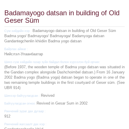
Badamayogo datsan in building of Old
Geser Süm
Badamayogo datsan in building of Old Geser Süm
Сүм хийдийн нэр :
Badma yogo/ Badmayogo/ Badmayoga/ Badamyoga datsan
Gandantegchenlin khiidiin Badma yogo datsan
Байрлах аймаг :
Нийслэл-Улаанбаатар
Шинэ сүм хийдийн газар зүйн байдал болон хүрээлэн буй орчин:
(Before 1937, the wooden temple of Badma yogo datsan was situated in
the Gandan complex alongside Dashchoimbel datsan.) From 16 January
2002 Badma yogo (Badma yoga) datsan began to operate in one of the
two remaining temple buildings in the first courtyard of Geser süm. (See
UBR 914)
Revived
Шинээр байгуулагдсан :
Revived in Gesar Sum in 2002
Байгуулагдсан огноо:
Ринчений зураг дах дугаар :
912
Ринчений жагсаалт дах нэр :