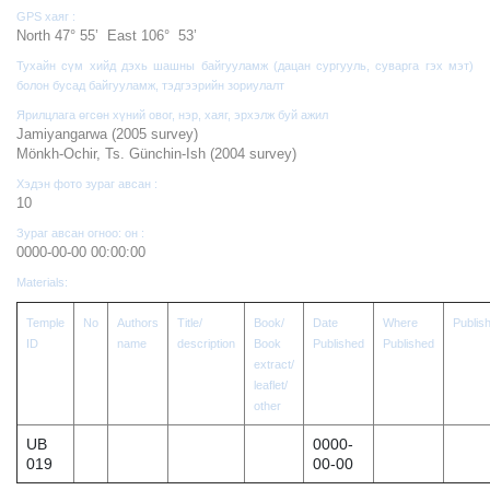
GPS хаяг :
North 47° 55’ East 106° 53’
Тухайн сүм хийд дэхь шашны байгууламж (дацан сургууль, суварга гэх мэт)
болон бусад байгууламж, тэдгээрийн зориулалт
Ярилцлага өгсөн хүний овог, нэр, хаяг, эрхэлж буй ажил
Jamiyangarwa (2005 survey)
Mönkh-Ochir, Ts. Günchin-Ish (2004 survey)
Хэдэн фото зураг авсан :
10
Зураг авсан огноо: он :
0000-00-00 00:00:00
Materials:
Temple
No
Authors
Title/
Book/
Date
Where
Publis
ID
name
description
Book
Published
Published
extract/
leaflet/
other
UB
0000-
019
00-00