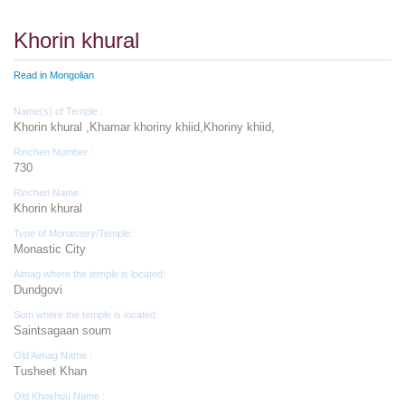
Khorin khural
Read in Mongolian
Name(s) of Temple :
Khorin khural ,Khamar khoriny khiid,Khoriny khiid,
Rinchen Number :
730
Rinchen Name :
Khorin khural
Type of Monastery/Temple:
Monastic City
Aimag where the temple is located:
Dundgovi
Sum where the temple is located:
Saintsagaan soum
Old Aimag Name :
Tusheet Khan
Old Khoshuu Name :