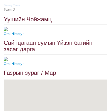
Survey Team :
Team D
Уушийн Чойжамц
Oral History :
Сайнцагаан сумын Үйзэн багийн
засаг дарга
Oral History :
Газрын зураг / Map