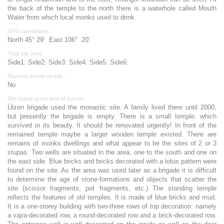
the back of the temple to the north there is a waterhole called Mouth
Water from which local monks used to drink.
GPS coordinates :
North 45° 29’ East 106° 20’
Total site area:
Side1: Side2: Side3: Side4: Side5: Side6:
Revived temple on site :
No
Site status at the time of survey :
Üizen brigade used the monastic site. A family lived there until 2000,
but presently the brigade is empty. There is a small temple, which
survived in its beauty. It should be renovated urgently! In front of the
remained temple maybe a larger wooden temple existed. There are
remains of monks dwellings and what appear to be the sites of 2 or 3
stupas. Two wells are situated in the area, one to the south and one on
the east side. Blue bricks and bricks decorated with a lotus pattern were
found on the site. As the area was used later as a brigade it is difficult
to determine the age of stone-formations and objects that scatter the
site (scissor fragments, pot fragments, etc.) The standing temple
reflects the features of old temples. It is made of blue bricks and mud.
It is a one-storey building with two-three rows of top decoration: namely
a vajra-decorated row, a round-decorated row and a brick-decorated row.