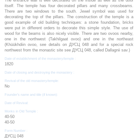
The entrance wall is well decorated on the inside as well as the door
itself. The temple has four decorated pillars and many crossbeams.
There are two windows to the south. Jewel symbol was used for
decorating the top of the pillars. The construction of the temple is a
good example of old building techniques: a stone foundation, bricks
were put in different orders to decorate this simple style. The use of
wood for the beams is also nicely visible. There are two ovoos nearby,
one in the northwest (Takhilgaat ovoo) and one in the northeast
(Khüükhdiin ovoo, see details on ДУСЦ 048 and for a special rock
northwest from the monastic site see ДУСЦ 048, called Dallagnii sav.)
Date of establishment of the monastery/temple :
1820
Date of closing and destroying the monastery :
Revival of the old monastery/temple:
No
Founder's name and title (if known):
Date of Revival:
Monks in Old Temple :
40-50
40-50
Form Number :
ДУСЦ 048