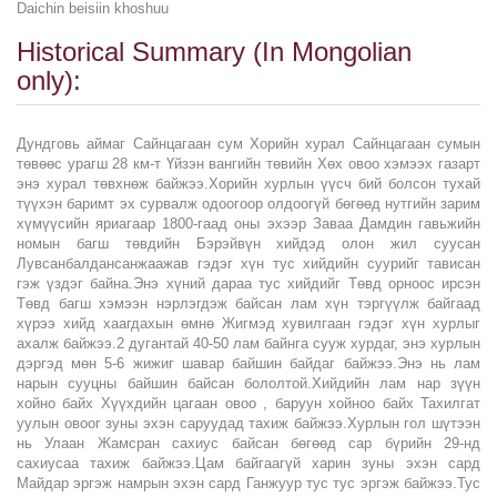
Daichin beisiin khoshuu
Historical Summary (In Mongolian
only):
Дундговь аймаг Сайнцагаан сум Хорийн хурал Сайнцагаан сумын
төвөөс урагш 28 км-т Үйзэн вангийн төвийн Хөх овоо хэмээх газарт
энэ хурал төвхнөж байжээ.Хорийн хурлын үүсч бий болсон тухай
түүхэн баримт эх сурвалж одоогоор олдоогүй бөгөөд нутгийн зарим
хүмүүсийн яриагаар 1800-гаад оны эхээр Заваа Дамдин гавьжийн
номын багш төвдийн Бэрэйвүн хийдэд олон жил суусан
Лувсанбалдансанжаажав гэдэг хүн тус хийдийн суурийг тависан
гэж үздэг байна.Энэ хүний дараа тус хийдийг Төвд орноос ирсэн
Төвд багш хэмээн нэрлэгдэж байсан лам хүн тэргүүлж байгаад
хүрээ хийд хаагдахын өмнө Жигмэд хувилгаан гэдэг хүн хурлыг
ахалж байжээ.2 дугантай 40-50 лам байнга сууж хурдаг, энэ хурлын
дэргэд мөн 5-6 жижиг шавар байшин байдаг байжээ.Энэ нь лам
нарын сууцны байшин байсан бололтой.Хийдийн лам нар зүүн
хойно байх Хүүхдийн цагаан овоо , баруун хойноо байх Тахилгат
уулын овоог зуны эхэн саруудад тахиж байжээ.Хурлын гол шүтээн
нь Улаан Жамсран сахиус байсан бөгөөд сар бүрийн 29-нд
сахиусаа тахиж байжээ.Цам байгаагүй харин зуны эхэн сард
Майдар эргэж намрын эхэн сард Ганжуур тус тус эргэж байжээ.Тус