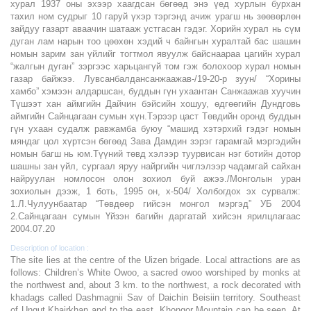
хурал 1937 оны эхээр хаагдсан бөгөөд энэ үед хурлын бурхан
тахил ном судрыг 10 гаруй үхэр тэргэнд ачиж урагш нь зөөвөрлөн
зайдуу газарт аваачин шатааж устгасан гэдэг. Хорийн хурал нь сүм
дуган лам нарын тоо цөөхөн хэдий ч байнгын хуралтай бас шашин
номын зарим зан үйлийг тогтмол явуулж байснаараа цагийн хурал
“жалгын дуган” зэргээс харьцангүй том гэж болохоор хурал номын
газар байжээ. Лувсанбалдансанжаажав-/19-20-р зуун/ “Хорины
хамбо” хэмээн алдаршсан, буддын гүн ухаантан Санжаажав хуучин
Түшээт хан аймгийн Дайчин бэйсийн хошуу, өдгөөгийн Дундговь
аймгийн Сайнцагаан сумын хүн.Тэрээр цаст Төвдийн оронд буддын
гүн ухаан судалж равжамба буюу “машид хэтэрхий гэдэг номын
мяндаг цол хүртсэн бөгөөд Зава Дамдин зэрэг гарамгай мэргэдийн
номын багш нь юм.Түүний төвд хэлээр туурвисан нэг ботийн дотор
шашны зан үйл, сургаал яруу найргийн чиглэлээр чадамгай сайхан
найруулан номлосон олон зохиол буй ажээ./Монголын уран
зохиолын дээж, 1 боть, 1995 он, х-504/ Холбогдох эх сурвалж:
1.Л.Чулуунбаатар “Төвдөөр гийсэн монгол мэргэд” УБ 2004
2.Сайнцагаан сумын Үйзэн багийн даргатай хийсэн ярилцлагаас
2004.07.20
Description of location :
The site lies at the centre of the Uizen brigade. Local attractions are as
follows: Children’s White Owoo, a sacred owoo worshiped by monks at
the northwest and, about 3 km. to the northwest, a rock decorated with
khadags called Dashmagnii Sav of Daichin Beisiin territory. Southeast
of Ungut Khairkhan and to the east, Khongor Mountain can be seen. At