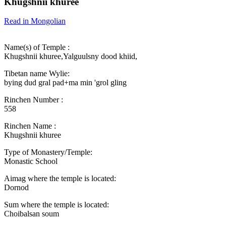
Khugshnii khuree
Read in Mongolian
Name(s) of Temple :
Khugshnii khuree,Yalguulsny dood khiid,
Tibetan name Wylie:
bying dud gral pad+ma min 'grol gling
Rinchen Number :
558
Rinchen Name :
Khugshnii khuree
Type of Monastery/Temple:
Monastic School
Aimag where the temple is located:
Dornod
Sum where the temple is located:
Choibalsan soum