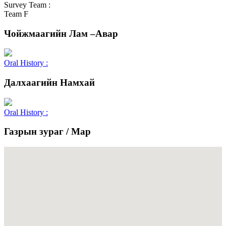
Survey Team :
Team F
Чойжмаагийн Лам –Авар
Oral History :
Далхаагийн Намхай
Oral History :
Газрын зураг / Map