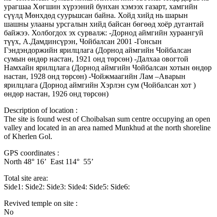
урагшаа Хөгшин хүрээний бунхан хэмээх газарт, хамгийн
сүүлд Мөнхдөд суурьшсан байна. Хойд хийд нь шарын
шашны улааны урсгалын хийд байсан бөгөөд хоёр дугантай
байжээ. Холбогдох эх сурвалж: -Дорнод аймгийн хураангуй
түүх, А.Дамдинсүрэн, Чойбалсан 2001 -Гонсын
Гэндэндоржийн ярилцлага (Дорнод аймгийн Чойбалсан
сумын өндөр настан, 1921 онд төрсөн) -Далхаа овогтой
Намхайн ярилцлага (Дорнод аймгийн Чойбалсан хотын өндөр
настан, 1928 онд төрсөн) -Чойжмаагийн Лам –Аварын
ярилцлага (Дорнод аймгийн Хэрлэн сум (Чойбалсан хот )
өндөр настан, 1926 онд төрсөн)
Description of location :
The site is found west of Choibalsan sum centre occupying an open
valley and located in an area named Munkhud at the north shoreline
of Kherlen Gol.
GPS coordinates :
North 48° 16’ East 114° 55’
Total site area:
Side1: Side2: Side3: Side4: Side5: Side6:
Revived temple on site :
No