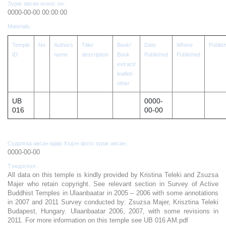
Зураг авсан огноо: он :
0000-00-00 00:00:00
Materials:
Temple
No
Authors
Title/
Book/
Date
Where
Publis
ID
name
description
Book
Published
Published
extract/
leaflet/
other
UB
0000-
016
00-00
Судалгаа авсан өдөр Хэдэн фото зураг авсан :
0000-00-00
Тэмдэглэл :
All data on this temple is kindly provided by Kristina Teleki and Zsuzsa
Majer who retain copyright. See relevant section in Survey of Active
Buddhist Temples in Ulaanbaatar in 2005 – 2006 with some annotations
in 2007 and 2011 Survey conducted by: Zsuzsa Majer, Krisztina Teleki
Budapest, Hungary. Ulaanbaatar 2006, 2007, with some revisions in
2011. For more information on this temple see UB 016 AM.pdf