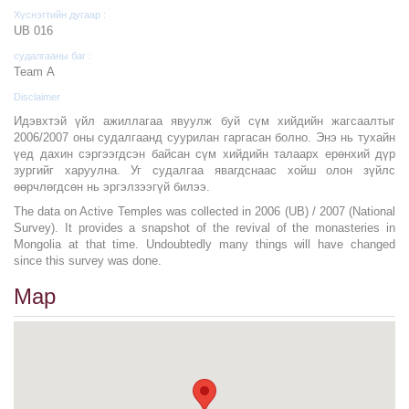
Хүснэгтийн дугаар :
UB 016
судалгааны баг :
Team А
Disclaimer
Идэвхтэй үйл ажиллагаа явуулж буй сүм хийдийн жагсаалтыг
2006/2007 оны судалгаанд суурилан гаргасан болно. Энэ нь тухайн
үед дахин сэргээгдсэн байсан сүм хийдийн талаарх ерөнхий дүр
зургийг харуулна. Уг судалгаа явагдснаас хойш олон зүйлс
өөрчлөгдсөн нь эргэлзээгүй билээ.
The data on Active Temples was collected in 2006 (UB) / 2007 (National
Survey). It provides a snapshot of the revival of the monasteries in
Mongolia at that time. Undoubtedly many things will have changed
since this survey was done.
Map