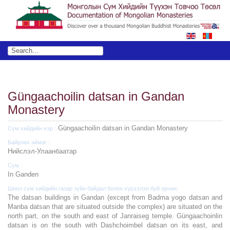
Güngaachoilin datsan in Gandan
Monastery
Güngaachoilin datsan in Gandan Monastery
Сүм хийдийн нэр :
Байрлах аймаг :
Нийслэл-Улаанбаатар
Сум :
In Ganden
Шинэ сүм хийдийн газар зүйн байдал болон хүрээлэн буй орчин:
The datsan buildings in Gandan (except from Badma yogo datsan and
Manba datsan that are situated outside the complex) are situated on the
north part, on the south and east of Janraiseg temple. Güngaachoinlin
datsan is on the south with Dashchoimbel datsan on its east, and