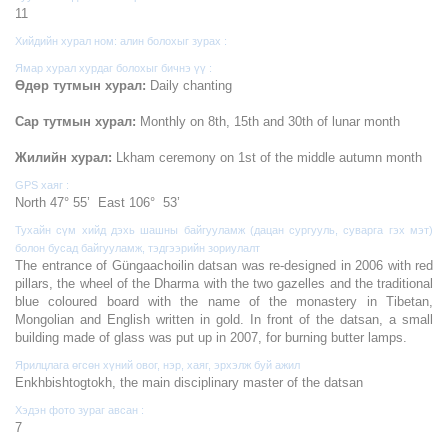
11
Хийдийн хурал ном: алин болохыг зурах :
Ямар хурал хурдаг болохыг бичнэ үү :
Өдөр тутмын хурал:
Daily chanting
Сар тутмын хурал:
Monthly on 8th, 15th and 30th of lunar month
Жилийн хурал:
Lkham ceremony on 1st of the middle autumn month
GPS хаяг :
North 47° 55’ East 106° 53’
Тухайн сүм хийд дэхь шашны байгууламж (дацан сургууль, суварга гэх мэт)
болон бусад байгууламж, тэдгээрийн зориулалт
The entrance of Güngaachoilin datsan was re-designed in 2006 with red
pillars, the wheel of the Dharma with the two gazelles and the traditional
blue coloured board with the name of the monastery in Tibetan,
Mongolian and English written in gold. In front of the datsan, a small
building made of glass was put up in 2007, for burning butter lamps.
Ярилцлага өгсөн хүний овог, нэр, хаяг, эрхэлж буй ажил
Enkhbishtogtokh, the main disciplinary master of the datsan
Хэдэн фото зураг авсан :
7