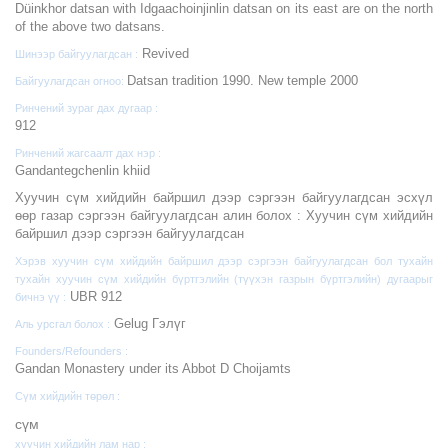
Düinkhor datsan with Idgaachoinjinlin datsan on its east are on the north
of the above two datsans.
Revived
Шинээр байгуулагдсан :
Datsan tradition 1990. New temple 2000
Байгуулагдсан огноо:
Ринчений зураг дах дугаар :
912
Ринчений жагсаалт дах нэр :
Gandantegchenlin khiid
Хуучин сүм хийдийн байршил дээр сэргээн байгуулагдсан эсхүл
өөр газар сэргээн байгуулагдсан алин болох :
Хуучин сүм хийдийн
байршил дээр сэргээн байгуулагдсан
Хэрэв хуучин сүм хийдийн байршил дээр сэргээн байгуулагдсан бол тухайн
тухайн хуучин сүм хийдийн бүртгэлийн (түүхэн газрын бүртгэлийн) дугаарыг
UBR 912
бичнэ үү :
Gelug Гэлүг
Аль урсгал болох :
Founders/Refounders :
Gandan Monastery under its Abbot D Choijamts
Сүм хийдийн төрөл :
cүм
хуучин хийдийн лам нар :