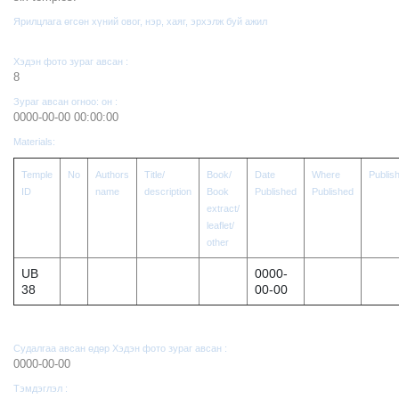
Ярилцлага өгсөн хүний овог, нэр, хаяг, эрхэлж буй ажил
Хэдэн фото зураг авсан :
8
Зураг авсан огноо: он :
0000-00-00 00:00:00
Materials:
Temple
No
Authors
Title/
Book/
Date
Where
Publis
ID
name
description
Book
Published
Published
extract/
leaflet/
other
UB
0000-
38
00-00
Судалгаа авсан өдөр Хэдэн фото зураг авсан :
0000-00-00
Тэмдэглэл :