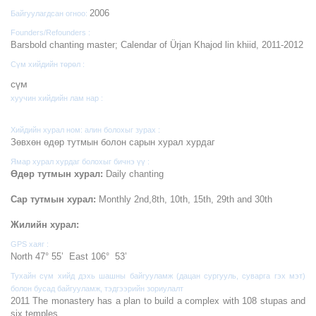
2006
Байгуулагдсан огноо:
Founders/Refounders :
Barsbold chanting master; Calendar of Ürjan Khajod lin khiid, 2011-2012
Сүм хийдийн төрөл :
cүм
хуучин хийдийн лам нар :
Хийдийн хурал ном: алин болохыг зурах :
Зөвхөн өдөр тутмын болон сарын хурал хурдаг
Ямар хурал хурдаг болохыг бичнэ үү :
Өдөр тутмын хурал:
Daily chanting
Сар тутмын хурал:
Monthly 2nd,8th, 10th, 15th, 29th and 30th
Жилийн хурал:
GPS хаяг :
North 47° 55’ East 106° 53’
Тухайн сүм хийд дэхь шашны байгууламж (дацан сургууль, суварга гэх мэт)
болон бусад байгууламж, тэдгээрийн зориулалт
2011 The monastery has a plan to build a complex with 108 stupas and
six temples.