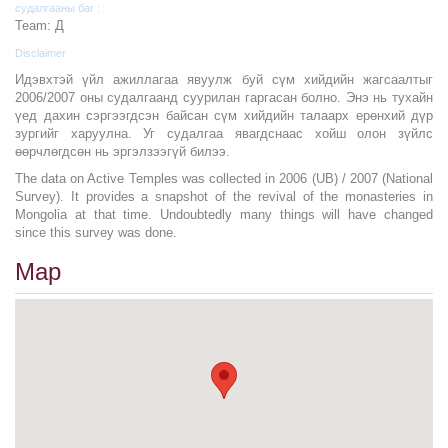
судалгааны баг :
Team: Д
Disclaimer
Идэвхтэй үйл ажиллагаа явуулж буй сүм хийдийн жагсаалтыг
2006/2007 оны судалгаанд суурилан гаргасан болно. Энэ нь тухайн
үед дахин сэргээгдсэн байсан сүм хийдийн талаарх ерөнхий дүр
зургийг харуулна. Уг судалгаа явагдснаас хойш олон зүйлс
өөрчлөгдсөн нь эргэлзээгүй билээ.
The data on Active Temples was collected in 2006 (UB) / 2007 (National
Survey). It provides a snapshot of the revival of the monasteries in
Mongolia at that time. Undoubtedly many things will have changed
since this survey was done.
Map