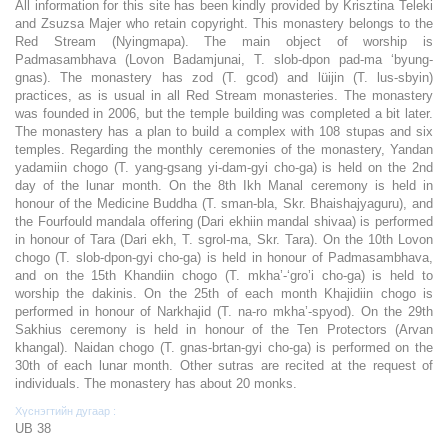
All information for this site has been kindly provided by Krisztina Teleki
and Zsuzsa Majer who retain copyright. This monastery belongs to the
Red Stream (Nyingmapa). The main object of worship is
Padmasambhava (Lovon Badamjunai, T. slob-dpon pad-ma ‘byung-
gnas). The monastery has zod (T. gcod) and lüijin (T. lus-sbyin)
practices, as is usual in all Red Stream monasteries. The monastery
was founded in 2006, but the temple building was completed a bit later.
The monastery has a plan to build a complex with 108 stupas and six
temples. Regarding the monthly ceremonies of the monastery, Yandan
yadamiin chogo (T. yang-gsang yi-dam-gyi cho-ga) is held on the 2nd
day of the lunar month. On the 8th Ikh Manal ceremony is held in
honour of the Medicine Buddha (T. sman-bla, Skr. Bhaishajyaguru), and
the Fourfould mandala offering (Dari ekhiin mandal shivaa) is performed
in honour of Tara (Dari ekh, T. sgrol-ma, Skr. Tara). On the 10th Lovon
chogo (T. slob-dpon-gyi cho-ga) is held in honour of Padmasambhava,
and on the 15th Khandiin chogo (T. mkha’-‘gro’i cho-ga) is held to
worship the dakinis. On the 25th of each month Khajidiin chogo is
performed in honour of Narkhajid (T. na-ro mkha’-spyod). On the 29th
Sakhius ceremony is held in honour of the Ten Protectors (Arvan
khangal). Naidan chogo (T. gnas-brtan-gyi cho-ga) is performed on the
30th of each lunar month. Other sutras are recited at the request of
individuals. The monastery has about 20 monks.
Хүснэгтийн дугаар :
UB 38