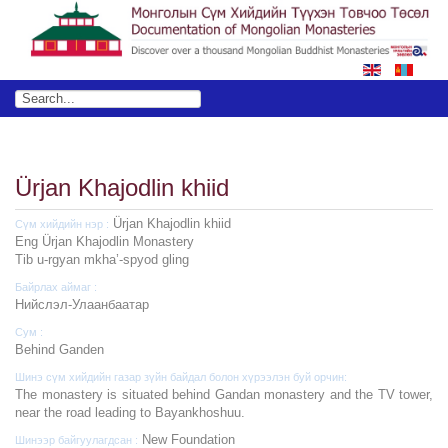
Ürjan Khajodlin khiid
Ürjan Khajodlin khiid
Сүм хийдийн нэр :
Eng Ürjan Khajodlin Monastery
Tib u-rgyan mkha’-spyod gling
Байрлах аймаг :
Нийслэл-Улаанбаатар
Сум :
Behind Ganden
Шинэ сүм хийдийн газар зүйн байдал болон хүрээлэн буй орчин:
The monastery is situated behind Gandan monastery and the TV tower,
near the road leading to Bayankhoshuu.
New Foundation
Шинээр байгуулагдсан :