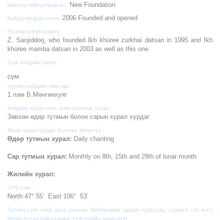
New Foundation
Шинээр байгуулагдсан :
2006 Founded and opened
Байгуулагдсан огноо:
Founders/Refounders :
Z. Sanjiddorj, who founded Ikh khüree zurkhai datsan in 1995 and Ikh
khüree mamba datsan in 2003 as well as this one.
Сүм хийдийн төрөл :
cүм
хуучин хийдийн лам нар :
1 лам Б.Мөнгөнхуяг
Хийдийн хурал ном: алин болохыг зурах :
Зөвхөн өдөр тутмын болон сарын хурал хурдаг
Ямар хурал хурдаг болохыг бичнэ үү :
Өдөр тутмын хурал:
Daily chanting
Сар тутмын хурал:
Monthly on 8th, 15th and 29th of lunar month
Жилийн хурал:
GPS хаяг :
North 47° 55’ East 106° 53’
Тухайн сүм хийд дэхь шашны байгууламж (дацан сургууль, суварга гэх мэт)
болон бусад байгууламж, тэдгээрийн зориулалт