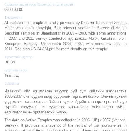
Судалгаа авсан өдөр Хэдэн фото зураг авсан :
0000-00-00
Тэмдэглэл :
All data on this temple is kindly provided by Kristina Teleki and Zsuzsa
Majer who retain copyright. See relevant section in Survey of Active
Buddhist Temples in Ulaanbaatar in 2005 – 2006 with some annotations
in 2007 and 2011 Survey conducted by: Zsuzsa Majer, Krisztina Teleki
Budapest, Hungary. Ulaanbaatar 2006, 2007, with some revisions in
2011. See also UB 34 AM.pdf for more details on this temple.
Хүснэгтийн дугаар :
UB 34
судалгааны баг :
Team: Д
Disclaimer
Идэвхтэй үйл ажиллагаа явуулж буй сүм хийдийн жагсаалтыг
2006/2007 оны судалгаанд суурилан гаргасан болно. Энэ нь тухайн
үед дахин сэргээгдсэн байсан сүм хийдийн талаарх ерөнхий дүр
зургийг харуулна. Уг судалгаа явагдснаас хойш олон зүйлс
өөрчлөгдсөн нь эргэлзээгүй билээ.
The data on Active Temples was collected in 2006 (UB) / 2007 (National
Survey). It provides a snapshot of the revival of the monasteries in
Mongolia at that time. Undoubtedly many things will have changed