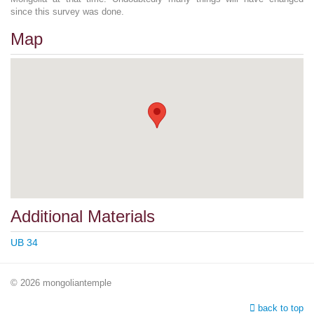
since this survey was done.
Map
Additional Materials
UB 34
© 2026 mongoliantemple
back to top