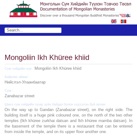
Mongoliin Ikh Khüree khiid
Mongoliin Ikh Khüree khiid
Сүм хийдийн нэр :
Байрлах аймаг :
Нийслэл-Улаанбаатар
Сум :
Zanabazar street
Шинэ сүм хийдийн газар зүйн байдал болон хүрээлэн буй орчин:
On the way up to Gandan (Zanabazar street), on the right side. The
building itself is a huge pink coloured one, on the north of the two other
temples (Ikh khüree zurkhai datsan and Ikh khüree mamba datsan). In
the basement of the temple there is a restaurant that can be entered
from inside the temple, and on its upper floor another one.