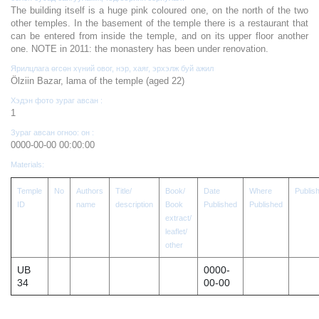
The building itself is a huge pink coloured one, on the north of the two
other temples. In the basement of the temple there is a restaurant that
can be entered from inside the temple, and on its upper floor another
one. NOTE in 2011: the monastery has been under renovation.
Ярилцлага өгсөн хүний овог, нэр, хаяг, эрхэлж буй ажил
Ölziin Bazar, lama of the temple (aged 22)
Хэдэн фото зураг авсан :
1
Зураг авсан огноо: он :
0000-00-00 00:00:00
Materials:
Temple
No
Authors
Title/
Book/
Date
Where
Publis
ID
name
description
Book
Published
Published
extract/
leaflet/
other
UB
0000-
34
00-00